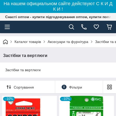
На нашем официальном сайте действуют С К И Д
К И !
Снасті оптом - купити підгодовування оптом, купити поплав
Каталог товарів
Аксесуари та фурнітура
Застібки та
Застібки та вертлюги
Застібки та вертлюги
Сортування
0
Фільтри
–10%
–10%