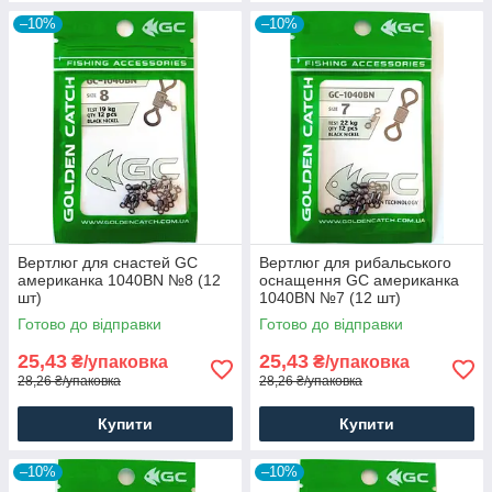
–10%
–10%
Вертлюг для снастей GC
Вертлюг для рибальського
американка 1040BN №8 (12
оснащення GC американка
шт)
1040BN №7 (12 шт)
Готово до відправки
Готово до відправки
25,43
25,43
₴/упаковка
₴/упаковка
28,26 ₴/упаковка
28,26 ₴/упаковка
Купити
Купити
–10%
–10%