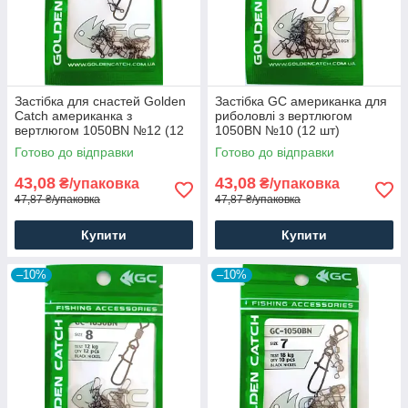
Застібка для снастей Golden
Застібка GC американка для
Catch американка з
риболовлі з вертлюгом
вертлюгом 1050BN №12 (12
1050BN №10 (12 шт)
шт)
Готово до відправки
Готово до відправки
43,08
43,08
₴/упаковка
₴/упаковка
47,87 ₴/упаковка
47,87 ₴/упаковка
Купити
Купити
–10%
–10%