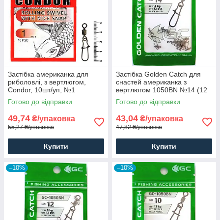
Застібка американка для
Застібка Golden Catch для
риболовлі, з вертлюгом,
снастей американка з
Condor, 10шт/уп, №1
вертлюгом 1050BN №14 (12
шт)
Готово до відправки
Готово до відправки
49,74
43,04
₴/упаковка
₴/упаковка
55,27 ₴/упаковка
47,82 ₴/упаковка
Купити
Купити
–10%
–10%