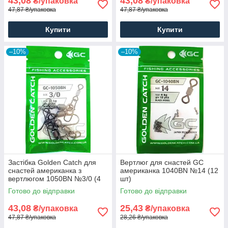
43,08
43,08
₴/упаковка
₴/упаковка
47,87 ₴/упаковка
47,87 ₴/упаковка
Купити
Купити
–10%
–10%
Застібка Golden Catch для
Вертлюг для снастей GC
снастей американка з
американка 1040BN №14 (12
вертлюгом 1050BN №3/0 (4
шт)
шт)
Готово до відправки
Готово до відправки
43,08
25,43
₴/упаковка
₴/упаковка
47,87 ₴/упаковка
28,26 ₴/упаковка