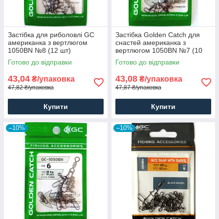
Застібка для риболовлі GC
Застібка Golden Catch для
американка з вертлюгом
снастей американка з
1050BN №8 (12 шт)
вертлюгом 1050BN №7 (10
шт)
Готово до відправки
Готово до відправки
43,04
43,08
₴/упаковка
₴/упаковка
47,82 ₴/упаковка
47,87 ₴/упаковка
Купити
Купити
–10%
–10%