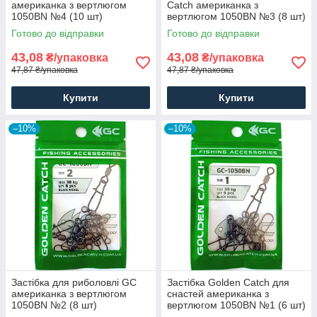
американка з вертлюгом
Catch американка з
1050BN №4 (10 шт)
вертлюгом 1050BN №3 (8 шт)
Готово до відправки
Готово до відправки
43,08
43,08
₴/упаковка
₴/упаковка
47,87 ₴/упаковка
47,87 ₴/упаковка
Купити
Купити
–10%
–10%
Застібка для риболовлі GC
Застібка Golden Catch для
американка з вертлюгом
снастей американка з
1050BN №2 (8 шт)
вертлюгом 1050BN №1 (6 шт)