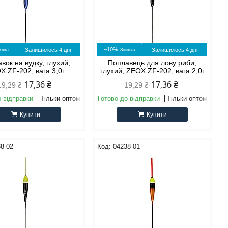
–10%
Залишилось 4 дні
Залишилось 4 дні
вок на вудку, глухий,
Поплавець для лову риби,
X ZF-202, вага 3,0г
глухий, ZEOX ZF-202, вага 2,0г
17,36 ₴
17,36 ₴
19,29 ₴
19,29 ₴
о відправки
Тільки оптом
Готово до відправки
Тільки оптом
Купити
Купити
8-02
04238-01