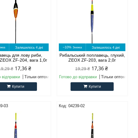
–10%
Залишилось 4 дні
Залишилось 4 дні
вець для лову риби,
Рибальський поплавець, глухий,
 ZEOX ZF-204, вага 1,0г
ZEOX ZF-203, вага 2,0г
17,36 ₴
17,36 ₴
19,29 ₴
19,29 ₴
о відправки
Тільки оптом
Готово до відправки
Тільки оптом
Купити
Купити
9-03
04239-02