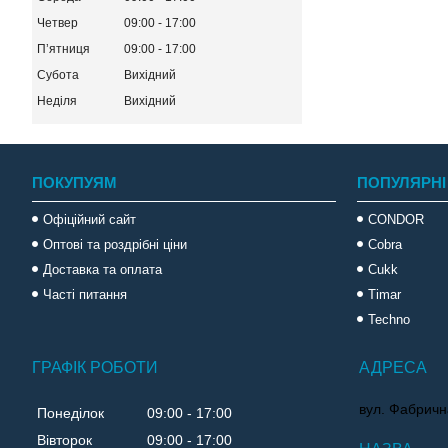
Четвер
09:00
17:00
Пʼятниця
09:00
17:00
Субота
Вихідний
Неділя
Вихідний
ПОКУПУЯМ
ПОПУЛЯРНІ
Офіційний сайт
CONDOR
Оптові та роздрібні ціни
Cobra
Доставка та оплата
Cukk
Часті питання
Timar
Techno
ГРАФІК РОБОТИ
вул. Фабричн
Понеділок
09:00
17:00
Вівторок
09:00
17:00