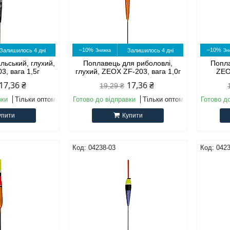
–10%
–10%
Залишилось 4 дні
Залишилось 4 дні
льський, глухий,
Поплавець для риболовлі,
Попла
3, вага 1,5г
глухий, ZEOX ZF-203, вага 1,0г
ZEO
17,36 ₴
17,36 ₴
19,29 ₴
вки
Тільки оптом
Готово до відправки
Тільки оптом
Готово д
упити
Купити
04238-03
0423