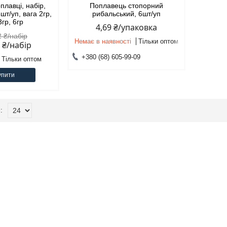
плавці, набір,
Поплавець стопорний
6шт/уп, вага 2гр,
рибальський, 6шт/уп
3гр, 6гр
4,69 ₴/упаковка
2 ₴/набір
Немає в наявності
Тільки оптом
2 ₴/набір
+380 (68) 605-99-09
Тільки оптом
упити