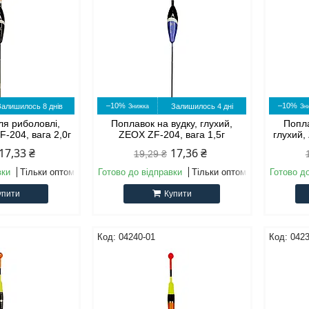
–10%
–10%
Залишилось 8 днів
Залишилось 4 дні
ля риболовлі,
Поплавок на вудку, глухий,
Попла
F-204, вага 2,0г
ZEOX ZF-204, вага 1,5г
глухий,
17,33 ₴
17,36 ₴
19,29 ₴
вки
Тільки оптом
Готово до відправки
Тільки оптом
Готово д
упити
Купити
04240-01
0423