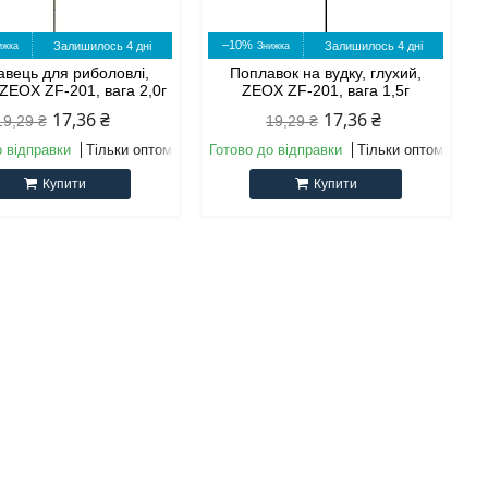
–10%
Залишилось 4 дні
Залишилось 4 дні
вець для риболовлі,
Поплавок на вудку, глухий,
 ZEOX ZF-201, вага 2,0г
ZEOX ZF-201, вага 1,5г
17,36 ₴
17,36 ₴
19,29 ₴
19,29 ₴
о відправки
Тільки оптом
Готово до відправки
Тільки оптом
Купити
Купити