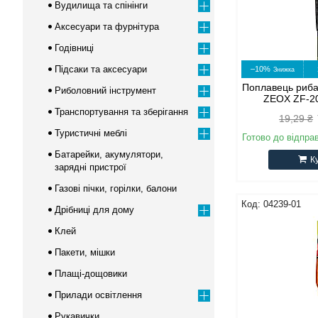
Вудилища та спінінги
Аксесуари та фурнітура
Годівниці
Підсаки та аксесуари
–10%
Поплавець риба
Риболовний інструмент
ZEOX ZF-20
Транспортування та зберігання
19,29 ₴
Туристичні меблі
Готово до відпра
Батарейки, акумулятори,
К
зарядні пристрої
Газові пічки, горілки, балони
04239-01
Дрібниці для дому
Клей
Пакети, мішки
Плащі-дощовики
Прилади освітлення
Рукавички