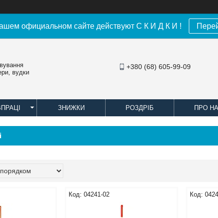
ашем официальном сайте действуют С К И Д К И !
Пере
овування
+380 (68) 605-99-09
ери, вудки
ВПРАЦІ
ЗНИЖКИ
РОЗДРІБ
ПРО Н
і
04241-02
0424