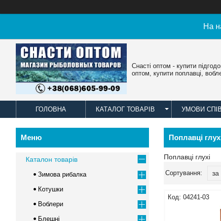
На н
Снасті оптом - купити підгод
оптом, купити поплавці, вобл
ГОЛОВНА
КАТАЛОГ ТОВАРІВ
УМОВИ СПІ
Поплавці глух
Поплавці глухі
Каталон товарів
Зимова рибалка
Котушки
04241-03
Воблери
Блешні