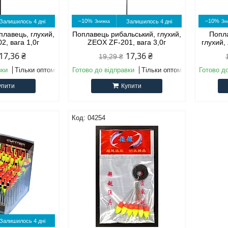
–10%
–10%
Залишилось 4 дні
Залишилось 4 дні
плавець, глухий,
Поплавець рибальський, глухий,
Попла
2, вага 1,0г
ZEOX ZF-201, вага 3,0г
глухий,
17,36 ₴
17,36 ₴
19,29 ₴
вки
Тільки оптом
Готово до відправки
Тільки оптом
Готово д
упити
Купити
04254
Залишилось 4 дні