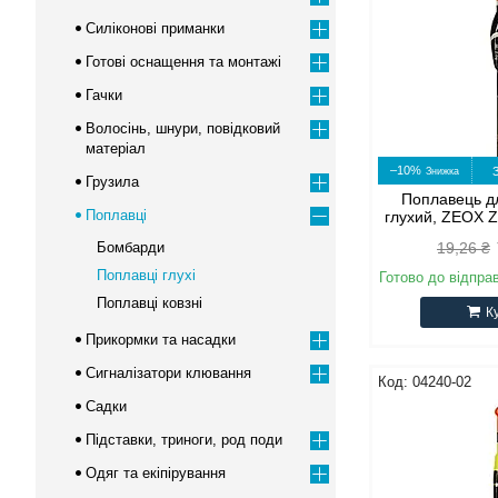
Силіконові приманки
Готові оснащення та монтажі
Гачки
Волосінь, шнури, повідковий
матеріал
–10%
Грузила
Поплавець д
Поплавці
глухий, ZEOX Z
Бомбарди
19,26 ₴
Поплавці глухі
Готово до відпра
Поплавці ковзні
К
Прикормки та насадки
Сигналізатори клювання
04240-02
Садки
Підставки, триноги, род поди
Одяг та екіпірування