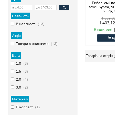
Рибальські по
глухі, Syntra, 9
2,5гр, 
Наявність
1 559,0
1 403,1
В наявності
13
В наявності
Акція
К
Товари зі знижками
13
Вага
1.0
3
1.5
3
2.0
4
3.0
2
Матеріал
Пінопласт
1