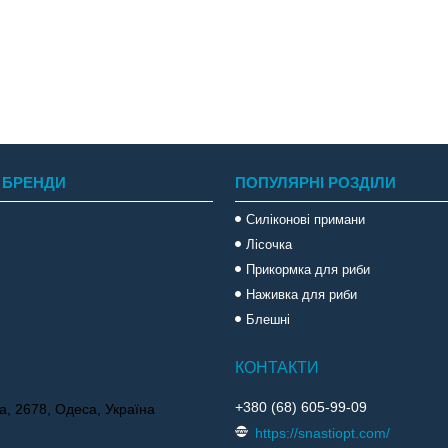
 БРЕНДИ
ПОПУЛЯРНІ РОЗДІЛИ
Силіконові примани
Лісочка
Прикормка для риби
Наживка для риби
Блешні
+380 (68) 605-99-09
а, 2678, Одеса, Україна
https://snastiopt.com/