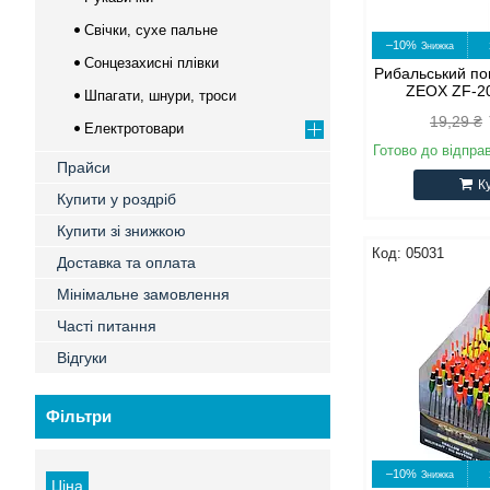
Свічки, сухе пальне
–10%
Сонцезахисні плівки
Рибальський по
ZEOX ZF-20
Шпагати, шнури, троси
19,29 ₴
Електротовари
Готово до відпра
Прайси
К
Купити у роздріб
Купити зі знижкою
05031
Доставка та оплата
Мінімальне замовлення
Часті питання
Відгуки
Фільтри
–10%
Ціна