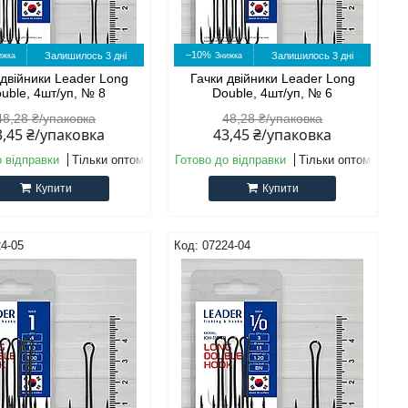
–10%
Залишилось 3 дні
Залишилось 3 дні
 двійники Leader Long
Гачки двійники Leader Long
uble, 4шт/уп, № 8
Double, 4шт/уп, № 6
48,28 ₴/упаковка
48,28 ₴/упаковка
3,45 ₴/упаковка
43,45 ₴/упаковка
о відправки
Тільки оптом
Готово до відправки
Тільки оптом
Купити
Купити
4-05
07224-04