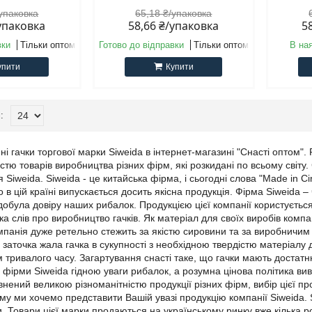
/упаковка
65,18 ₴/упаковка
/упаковка
58,66 ₴/упаковка
5
вки
Тільки оптом
Готово до відправки
Тільки оптом
В на
упити
Купити
ні гачки торгової марки Siweida в інтернет-магазині "Снасті оптом".
стю товарів виробництва різних фірм, які розкидані по всьому світ
 Siweida. Siweida - це китайська фірма, і сьогодні слова "Made in Ci
в цій країні випускається досить якісна продукція. Фірма Siweida –
обула довіру наших рибалок. Продукцією цієї компанії користується 
ка слів про виробництво гачків. Як матеріал для своїх виробів комп
омпанія дуже ретельно стежить за якістю сировини та за виробничим
а заточка жала гачка в сукупності з необхідною твердістю матеріалу 
м тривалого часу. Загартування снасті таке, що гачки мають достатн
фірми Siweida гідною уваги рибалок, а розумна цінова політика виво
внений великою різноманітністю продукції різних фірм, вибір цієї пр
му ми хочемо представити Вашій увазі продукцію компанії Siweida. S
. Товари цієї марки продаються на українському ринку вже кілька р