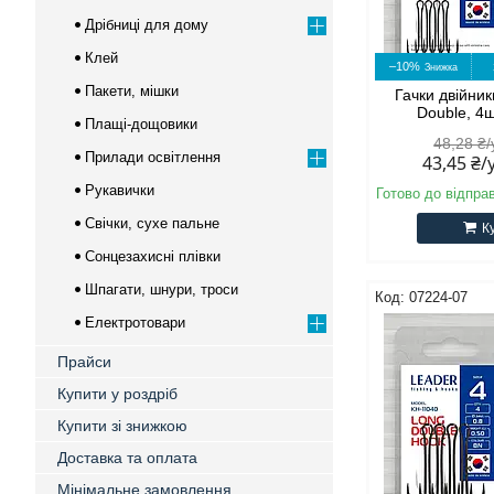
Дрібниці для дому
Клей
–10%
Пакети, мішки
Гачки двійни
Double, 4
Плащі-дощовики
48,28 ₴
Прилади освітлення
43,45 ₴
Рукавички
Готово до відпра
Свічки, сухе пальне
К
Сонцезахисні плівки
Шпагати, шнури, троси
07224-07
Електротовари
Прайси
Купити у роздріб
Купити зі знижкою
Доставка та оплата
Мінімальне замовлення