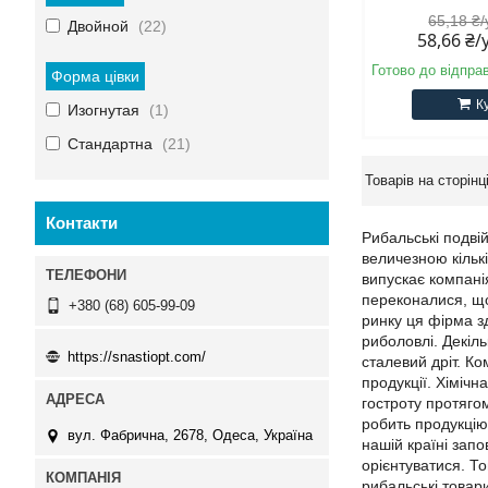
65,18 ₴
Двойной
22
58,66 ₴
Готово до відпра
Форма цівки
К
Изогнутая
1
Стандартна
21
Контакти
Рибальські подвій
величезною кількі
випускає компанія
переконалися, що 
+380 (68) 605-99-09
ринку ця фірма зд
риболовлі. Декіль
https://snastiopt.com/
сталевий дріт. К
продукції. Хімічн
гостроту протяго
робить продукцію 
вул. Фабрична, 2678, Одеса, Україна
нашій країні запо
орієнтуватися. То
рибальські товари