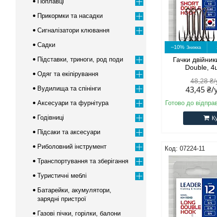
Поплавці
Прикормки та насадки
Сигналізатори клювання
Садки
–10%
Підставки, триноги, род поди
Гачки двійник
Double, 4
Одяг та екіпірування
48,28 ₴
43,45 ₴
Вудилища та спінінги
Аксесуари та фурнітура
Готово до відпра
Годівниці
К
Підсаки та аксесуари
Риболовний інструмент
07224-11
Транспортування та зберігання
Туристичні меблі
Батарейки, акумулятори,
зарядні пристрої
Газові пічки, горілки, балони