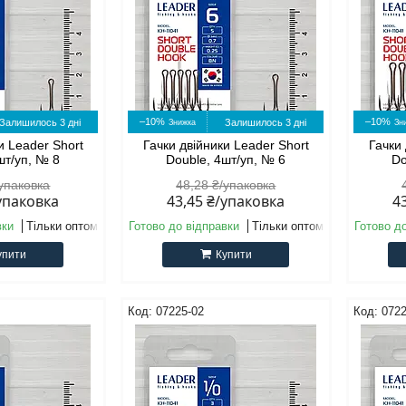
–10%
–10%
Залишилось 3 дні
Залишилось 3 дні
и Leader Short
Гачки двійники Leader Short
Гачки 
шт/уп, № 8
Double, 4шт/уп, № 6
Do
/упаковка
48,28 ₴/упаковка
/упаковка
43,45 ₴/упаковка
4
вки
Тільки оптом
Готово до відправки
Тільки оптом
Готово д
упити
Купити
07225-02
0722