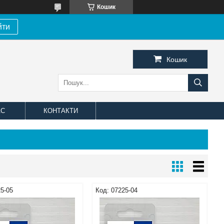
Кошик
йти
Кошик
АС
КОНТАКТИ
5-05
07225-04