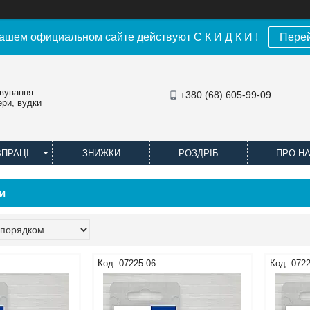
ашем официальном сайте действуют С К И Д К И !
Пере
овування
+380 (68) 605-99-09
ери, вудки
ВПРАЦІ
ЗНИЖКИ
РОЗДРІБ
ПРО Н
и
07225-06
0722