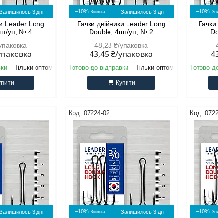
–10%
–10%
Залишилось 3 дні
Залишилось 3 дні
ки Leader Long
Гачки двійники Leader Long
Гачки
шт/уп, № 4
Double, 4шт/уп, № 2
Do
/упаковка
48,28 ₴/упаковка
/упаковка
43,45 ₴/упаковка
4
вки
Тільки оптом
Готово до відправки
Тільки оптом
Готово д
упити
Купити
07224-02
0722
–10%
–10%
Залишилось 3 дні
Залишилось 3 дні