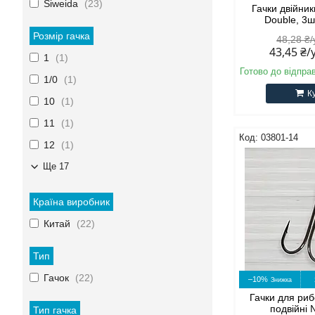
Siweida
23
Гачки двійни
Double, 3ш
Розмір гачка
48,28 ₴
43,45 ₴
1
1
Готово до відпра
1/0
1
К
10
1
11
1
03801-14
12
1
Ще 17
Країна виробник
Китай
22
Тип
Гачок
22
–10%
Гачки для риб
подвійні
Тип гачка