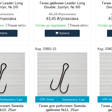
ки Leader Long
Гачки двійники Leader Long
Гачки
т/уп, № 2/0
Double, 2шт/уп, № 3/0
Dou
/упаковка
48,28 ₴/упаковка
/упаковка
43,45 ₴/упаковка
4
вки
Тільки оптом
Готово до відправки
Тільки оптом
Готово д
упити
Купити
03801-15
0380
–10%
–10%
Залишилось 3 дні
Залишилось 3 дні
оловлі Siweida
Гачки для риболовлі Siweida
Гачки 
 №10, 25шт
двійники №11, 25шт
дв