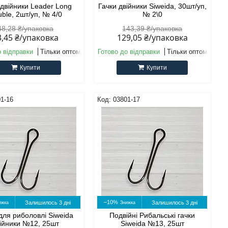
 двійники Leader Long
Гачки двійники Siweida, 30шт/уп,
ble, 2шт/уп, № 4/0
№ 2\0
48,28 ₴/упаковка
143,39 ₴/упаковка
3,45 ₴/упаковка
129,05 ₴/упаковка
о відправки
Тільки оптом
Готово до відправки
Тільки оптом
Купити
Купити
1-16
03801-17
–10%
Залишилось 3 дні
Залишилось 3 дні
для риболовлі Siweida
Подвійні Рибальські гачки
ійники №12, 25шт
Siweida №13, 25шт