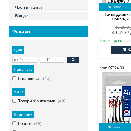
Часті питання
–10%
Гачки двійни
Відгуки
Double, 4
48,28 ₴
Фільтри
43,45 ₴
Готово до відпра
Ціна
К
07224-03
Наявність
В наявності
40
Акція
Товари зі знижками
40
Виробник
Leader
19
–10%