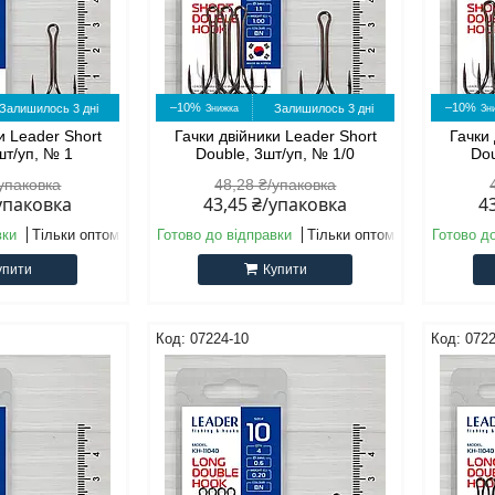
–10%
–10%
Залишилось 3 дні
Залишилось 3 дні
и Leader Short
Гачки двійники Leader Short
Гачки 
шт/уп, № 1
Double, 3шт/уп, № 1/0
Dou
/упаковка
48,28 ₴/упаковка
/упаковка
43,45 ₴/упаковка
4
вки
Тільки оптом
Готово до відправки
Тільки оптом
Готово д
упити
Купити
07224-10
0722