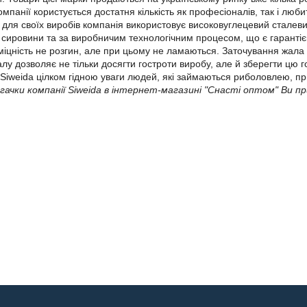
омпанії користується достатня кількість як професіоналів, так і люб
 для своїх виробів компанія використовує високовуглецевий сталевий
 сировини та за виробничим технологічним процесом, що є гарантією
іцність не розгин, але при цьому не ламаються. Заточування жала 
лу дозволяє не тільки досягти гостроти виробу, але й зберегти цю 
Siweida цілком гідною уваги людей, які займаються риболовлею, пр
 гачки компанії Siweida в інтернет-магазині "Снасті оптом" Ви 