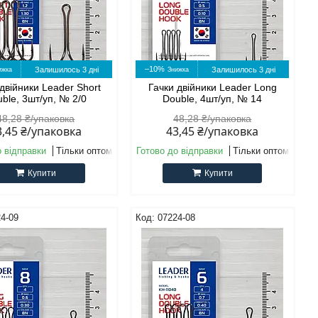
–10%
Залишилось 3 дні
Залишилось 3 дні
двійники Leader Short
Гачки двійники Leader Long
ble, 3шт/уп, № 2/0
Double, 4шт/уп, № 14
48,28 ₴/упаковка
48,28 ₴/упаковка
3,45 ₴/упаковка
43,45 ₴/упаковка
о відправки
Тільки оптом
Готово до відправки
Тільки оптом
Купити
Купити
4-09
07224-08