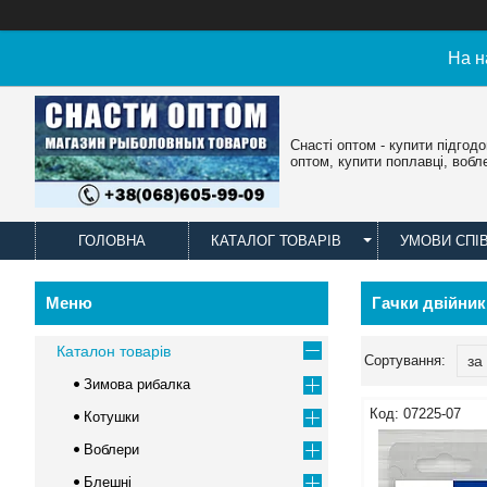
На н
Снасті оптом - купити підгод
оптом, купити поплавці, вобл
ГОЛОВНА
КАТАЛОГ ТОВАРІВ
УМОВИ СПІ
Гачки двійник
Каталон товарів
Зимова рибалка
07225-07
Котушки
Воблери
Блешні