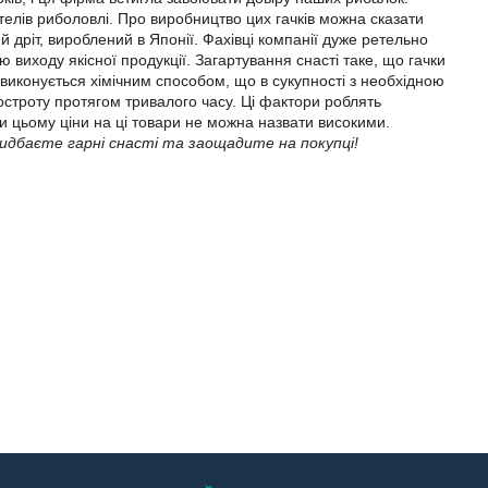
ителів риболовлі. Про виробництво цих гачків можна сказати
 дріт, вироблений в Японії. Фахівці компанії дуже ретельно
 виходу якісної продукції. Загартування снасті таке, що гачки
виконується хімічним способом, що в сукупності з необхідною
гостроту протягом тривалого часу. Ці фактори роблять
и цьому ціни на ці товари не можна назвати високими.
придбаєте гарні снасті та заощадите на покупці!