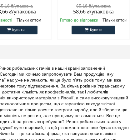
65,18 ₴/упаковка
65,18 ₴/упаковка
8,66 ₴/упаковка
58,66 ₴/упаковка
явності
Тільки оптом
Готово до відправки
Тільки оптом
Купити
Купити
 Ринок рибальських гачків в нашій країні заповнений
у. Сьогодні ми хочемо запропонувати Вам продукцію, яку
na" нас уже не лякають, як це було п'ять років тому, ми вже
 чергове тому підтвердження. За кілька років на Українському
достатня кількість як професіоналів, так і любителів
анія використовує матеріали з Японії, а саме високовуглецевий
 технологічним процесом, що є гарантією виходу якісної
дозволяє не тільки досягти гостроти виробу, але й зберегти цю
ю міцність не розгин, але при цьому не ламаються. Все це
дить її на рівень затребуваної. Ринок рибальських гачків у
одукції дуже широкий, і в цій різноманітності вже буває складно
iweida – це китайська фірма, яка випускає досить якісні
оків, і ця фірма встигла завоювати довіру наших рибалок.