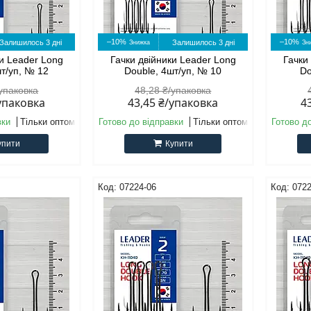
–10%
–10%
Залишилось 3 дні
Залишилось 3 дні
ки Leader Long
Гачки двійники Leader Long
Гачки
шт/уп, № 12
Double, 4шт/уп, № 10
Do
/упаковка
48,28 ₴/упаковка
/упаковка
43,45 ₴/упаковка
4
вки
Тільки оптом
Готово до відправки
Тільки оптом
Готово д
упити
Купити
07224-06
0722