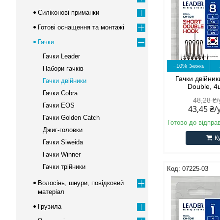
Силіконові приманки
Готові оснащення та монтажі
Гачки
Гачки Leader
–10%
Набори гачків
Гачки двійник
Гачки двійники
Double, 4
Гачки Cobra
48,28 ₴
Гачки EOS
43,45 ₴
Гачки Golden Catch
Готово до відпра
Джиг-головки
К
Гачки Siweida
Гачки Winner
Гачки трійники
07225-03
Волосінь, шнури, повідковий
матеріал
Грузила