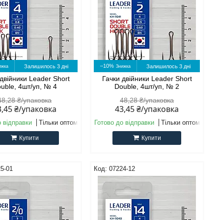
–10%
Залишилось 3 дні
Залишилось 3 дні
двійники Leader Short
Гачки двійники Leader Short
uble, 4шт/уп, № 4
Double, 4шт/уп, № 2
48,28 ₴/упаковка
48,28 ₴/упаковка
3,45 ₴/упаковка
43,45 ₴/упаковка
о відправки
Тільки оптом
Готово до відправки
Тільки оптом
Купити
Купити
5-01
07224-12