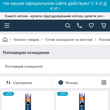
На нашем официальном сайте действуют С К И Д
К И !
Снасті оптом - купити підгодовування оптом, купити поплав
Каталог товарів
Готові оснащення та монтажі
Попла
Поплавцеві оснащення
Поплавцеві оснащення
Сортування
0
Фільтри
–10%
–10%