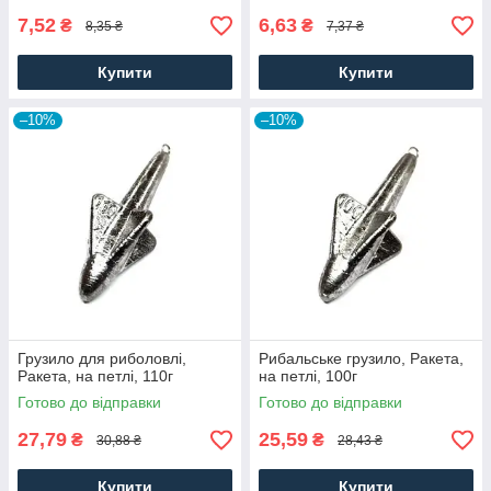
7,52
6,63
₴
₴
8,35 ₴
7,37 ₴
Купити
Купити
–10%
–10%
Грузило для риболовлі,
Рибальське грузило, Ракета,
Ракета, на петлі, 110г
на петлі, 100г
Готово до відправки
Готово до відправки
27,79
25,59
₴
₴
30,88 ₴
28,43 ₴
Купити
Купити