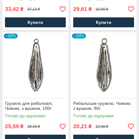
33,42
29,61
₴
₴
37,13 ₴
32,90 ₴
Купити
Купити
–10%
–10%
Грузило для риболовлі,
Рибальське грузило, Човник,
Човник, з вушком, 100г
з вушком, 80г
Готово до відправки
Готово до відправки
25,59
20,21
₴
₴
28,43 ₴
22,46 ₴