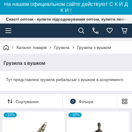
На нашем официальном сайте действуют С К И Д
К И !
Снасті оптом - купити підгодовування оптом, купити поплав
Каталог товарів
Грузила
Грузила з вушком
Грузила з вушком
Тут представлені грузила рибальські з вушком в асортименті.
Сортування
0
Фільтри
–10%
–10%