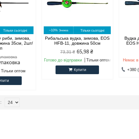
–10%
Тільки сьогодні
Тільки сьогодні
у риби, зимова,
Рибальська вудка, зимова, EOS
Вудка 
жина 35см, 2шт/
HFB-11, довжина 50см
EOS H
уп
65,98 ₴
73,31 ₴
/упаковка
Готово до відправки
Тільки оптом
Немає в
/упаковка
+380 (
Купити
Тільки оптом
упити