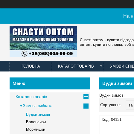
На н
Снасті оптом - купити підгод
оптом, купити поплавці, вобл
ГОЛОВНА
КАТАЛОГ ТОВАРІВ
УМОВИ СПІ
Вудки зимові
Вудки зимові
Каталон товарів
Зимова рибалка
Вудки зимові
04131
Балансири
Мормишки