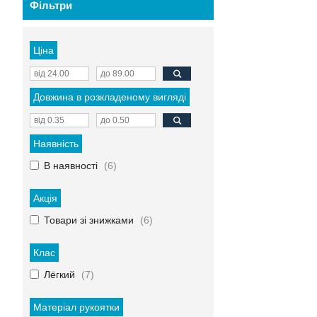
Фільтри
Ціна
Довжина в розкладеному вигляді
Наявність
В наявності
6
Акція
Товари зі знижками
6
Клас
Лёгкий
7
Матеріал рукоятки