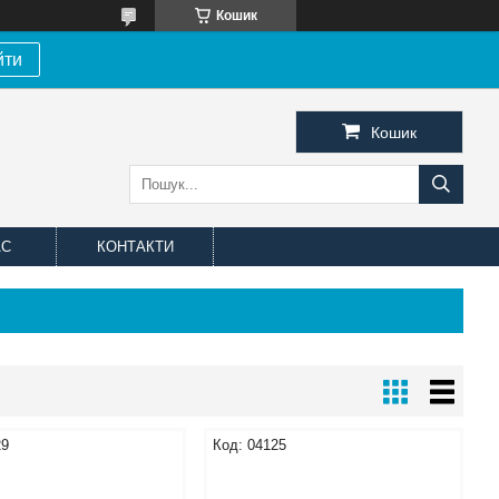
Кошик
йти
Кошик
АС
КОНТАКТИ
29
04125