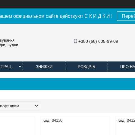
ашем официальном сайте действуют С К И Д К И !
Пере
овування
+380 (68) 605-99-09
ери, вудки
ВПРАЦІ
ЗНИЖКИ
РОЗДРІБ
ПРО Н
04130
041