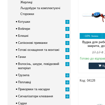
Жерлиці
Льодобури та комплектуючі
Сторожки
Котушки
Воблери
Блешні
–10%
Вудка для риб
Силіконові приманки
закрита, д
Готові оснащення та монтажі
27,17 ₴
Гачки
Готово до відпра
Волосінь, шнури, повідковий
К
матеріал
Грузила
04128
Поплавці
Прикормки та насадки
Сигналізатори клювання
Садки