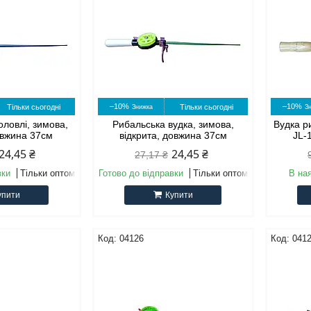
–10%
–10%
Тільки сьогодні
Тільки сьогодні
оловлі, зимова,
Рибальська вудка, зимова,
Вудка р
овжина 37см
відкрита, довжина 37см
JL-
24,45 ₴
24,45 ₴
27,17 ₴
вки
Тільки оптом
Готово до відправки
Тільки оптом
В на
упити
Купити
04126
041