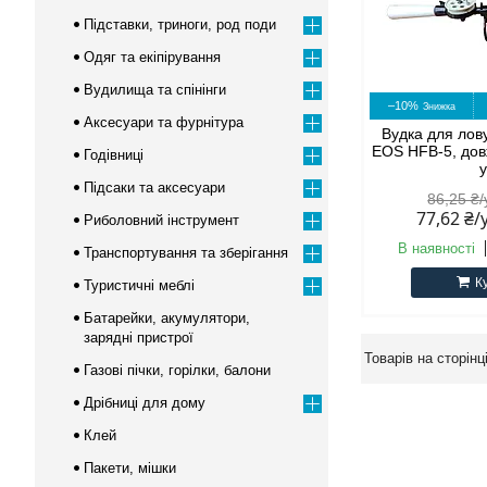
Підставки, триноги, род поди
Одяг та екіпірування
Вудилища та спінінги
–10%
Аксесуари та фурнітура
Вудка для лов
EOS HFB-5, дов
Годівниці
Підсаки та аксесуари
86,25 ₴
77,62 ₴
Риболовний інструмент
В наявності
Транспортування та зберігання
К
Туристичні меблі
Батарейки, акумулятори,
зарядні пристрої
Газові пічки, горілки, балони
Дрібниці для дому
Клей
Пакети, мішки