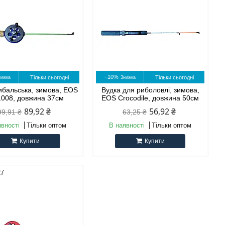
–10%
Тільки сьогодні
Тільки сьогодні
ибальська, зимова, EOS
Вудка для риболовлі, зимова,
1008, довжина 37см
EOS Crocodile, довжина 50см
89,92 ₴
56,92 ₴
99,91 ₴
63,25 ₴
явності
Тільки оптом
В наявності
Тільки оптом
Купити
Купити
27