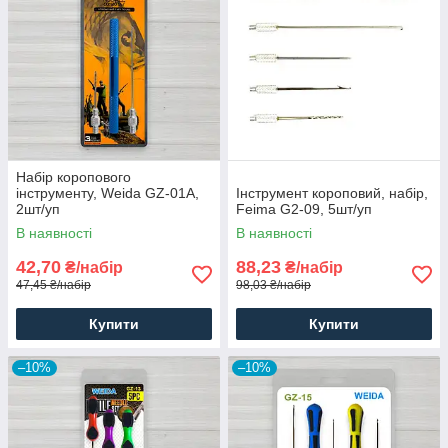
Набір коропового
інструменту, Weida GZ-01A,
Інструмент короповий, набір,
2шт/уп
Feima G2-09, 5шт/уп
В наявності
В наявності
42,70
88,23
₴/набір
₴/набір
47,45 ₴/набір
98,03 ₴/набір
Купити
Купити
–10%
–10%