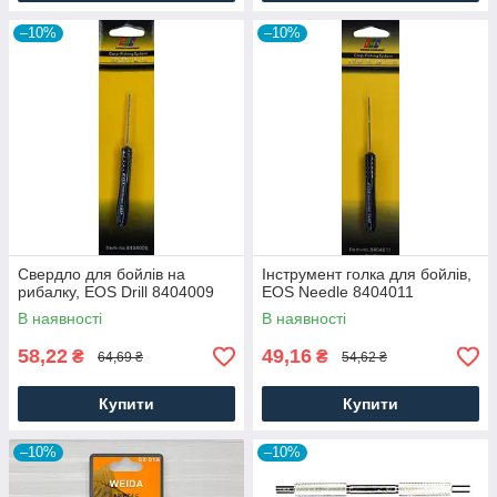
–10%
–10%
Свердло для бойлів на
Інструмент голка для бойлів,
рибалку, EOS Drill 8404009
EOS Needle 8404011
В наявності
В наявності
58,22
49,16
₴
₴
64,69 ₴
54,62 ₴
Купити
Купити
–10%
–10%