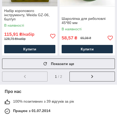
Набір коропового
інструменту, Weida GZ-06,
Шароліпка для риболовлі
6шт/уп
45*80 мм
В наявності
В наявності
115,91
₴/набір
58,57
₴
65,08 ₴
128,79 ₴/набір
Купити
Купити
Показати ще
1
/ 2
Про нас
100% позитивних з 39 відгуків за рік
Працює з 01.07.2014