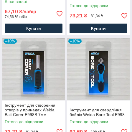
В наявності
Готово до відправки
67,10
₴/набір
73,21
₴
81,34 ₴
74,56 ₴/набір
Купити
Купити
–10%
–10%
Інструмент для створення
отворів у принадах Weida
Інструмент для свердління
Bait Corer Е998В 7мм
бойлів Weida Bore Tool E998
Готово до відправки
Готово до відправки
73,21
97,60
₴
₴
81,34 ₴
108,45 ₴