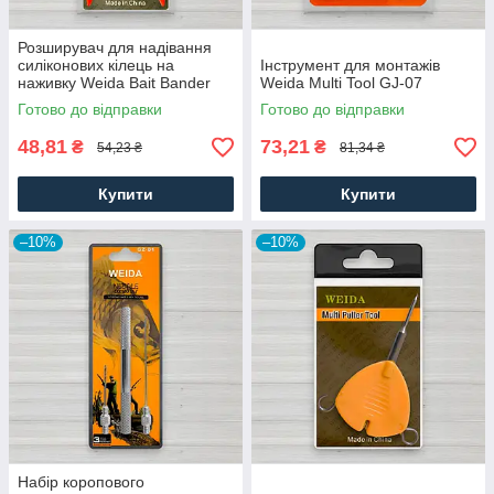
Розширувач для надівання
силіконових кілець на
Інструмент для монтажів
наживку Weida Bait Bander
Weida Multi Tool GJ-07
HCQ-01
Готово до відправки
Готово до відправки
48,81
73,21
₴
₴
54,23 ₴
81,34 ₴
Купити
Купити
–10%
–10%
Набір коропового