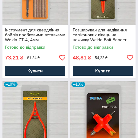
Інструмент для свердління
Розширувач для надівання
бойлів пробковими вставками
силіконових кілець на
Weida ZT-4, 4мм
наживку Weida Bait Bander
HCJ-01
Готово до відправки
Готово до відправки
73,21
48,81
₴
₴
81,34 ₴
54,23 ₴
Купити
Купити
–10%
–10%