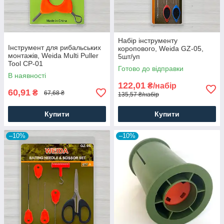
Набір інструменту
Інструмент для рибальських
коропового, Weida GZ-05,
монтажів, Weida Multi Puller
5шт/уп
Tool CP-01
Готово до відправки
В наявності
122,01
₴/набір
60,91
₴
67,68 ₴
135,57 ₴/набір
Купити
Купити
–10%
–10%