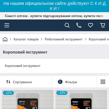
На нашем официальном сайте действуют С К И Д
К И !
Снасті оптом - купити підгодовування оптом, купити поплав
Каталог товарів
Риболовний інструмент
Короповий і
Короповий інструмент
Короповий інструмент
Сортування
0
Фільтри
–10%
–10%