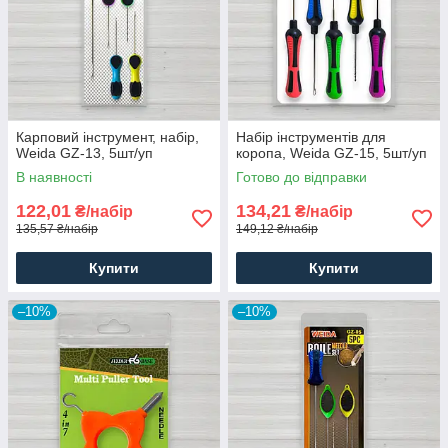
Карповий інструмент, набір,
Набір інструментів для
Weida GZ-13, 5шт/уп
коропа, Weida GZ-15, 5шт/уп
В наявності
Готово до відправки
122,01
134,21
₴/набір
₴/набір
135,57 ₴/набір
149,12 ₴/набір
Купити
Купити
–10%
–10%