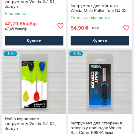
інструменту Weida GZ-01,
Інструмент для монтажів
2шт/уп
Weida Multi Puller Tool GJ-03
В наявності
Готово до відправки
42,70
₴/набір
54,90
₴
61 ₴
47,45 ₴/набір
Купити
Купити
–10%
–10%
Набір коропового
Інструмент для створення
інструменту Weida GZ-04,
отворів у принадах Weida
4шт/уп
Bait Corer Е998А 5мм