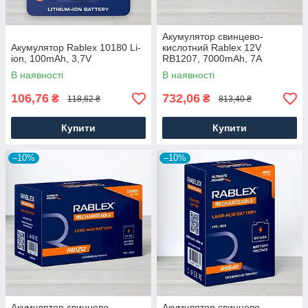
Акумулятор свинцево-
Акумулятор Rablex 10180 Li-
кислотний Rablex 12V
ion, 100mAh, 3,7V
RB1207, 7000mAh, 7A
В наявності
В наявності
106,76
732,06
₴
₴
118,62 ₴
813,40 ₴
Купити
Купити
–10%
–10%
Акумулятор свинцево-
Акумулятор свинцево-