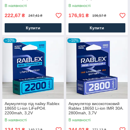
В наявності
В наявності
222,67
176,91
₴
₴
247,41 ₴
196,57 ₴
Купити
Купити
–10%
–10%
Акумулятор під пайку Rablex
Акумулятор високотоковий
18650 Li-ion LiFePO4.
Rablex 18650 Li-ion IMR 30A.
2200mah, 3,2V
2800mah, 3,7V
В наявності
В наявності
134,21
244,02
₴
₴
149,12 ₴
271,13 ₴