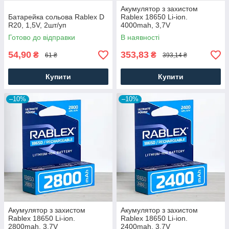
Акумулятор з захистом
Батарейка сольова Rablex D
Rablex 18650 Li-ion.
R20, 1,5V, 2шт/уп
4000mah, 3,7V
Готово до відправки
В наявності
54,90
353,83
₴
₴
61 ₴
393,14 ₴
Купити
Купити
–10%
–10%
Акумулятор з захистом
Акумулятор з захистом
Rablex 18650 Li-ion.
Rablex 18650 Li-ion.
2800mah, 3,7V
2400mah, 3,7V