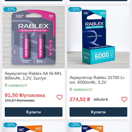
–10%
–10%
Акумулятор Rablex АА Ni-MH,
Акумулятор Rablex 32700 Li-
800mAh, 1,2V, 2шт/уп
ion, 6000mAh, 3,2V
В наявності
В наявності
91,50
₴/упаковка
274,52
₴
305,02 ₴
101,67 ₴/упаковка
Купити
Купити
–10%
–10%