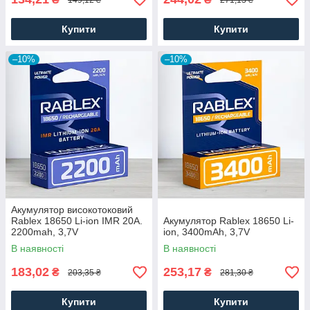
Купити
Купити
–10%
–10%
Акумулятор високотоковий
Rablex 18650 Li-ion IMR 20A.
Акумулятор Rablex 18650 Li-
2200mah, 3,7V
ion, 3400mAh, 3,7V
В наявності
В наявності
183,02
253,17
₴
₴
203,35 ₴
281,30 ₴
Купити
Купити