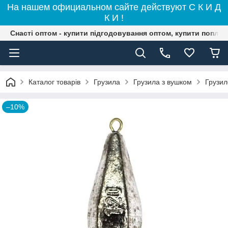
На нашем официальном сайте действуют С К И Д
К И !
Снасті оптом - купити підгодовування оптом, купити поплав
Каталог товарів
Грузила
Грузила з вушком
Грузил
–10%