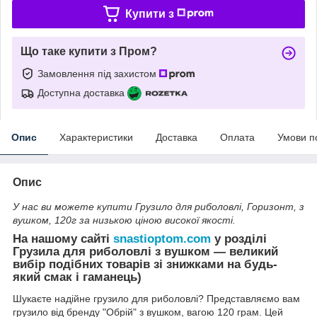
Купити з
Що таке купити з Пром?
Замовлення під захистом
Доступна доставка
Опис
Характеристики
Доставка
Оплата
Умови п
Опис
У нас ви можете купити Грузило для риболовлі, Горизонт, з
вушком, 120г за низькою ціною високої якості.
На нашому сайті
snastioptom.com
у розділі
Грузила для риболовлі з вушком — великий
вибір подібних товарів зі знижками на будь-
який смак і гаманець)
Шукаєте надійне грузило для риболовлі? Представляємо вам
грузило від бренду "Обрій" з вушком, вагою 120 грам. Цей