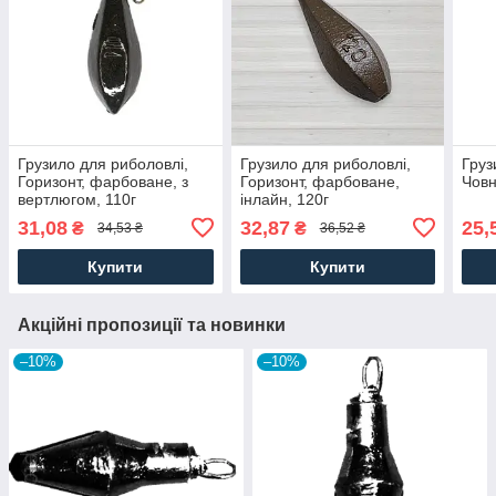
Грузило для риболовлі,
Грузило для риболовлі,
Груз
Горизонт, фарбоване, з
Горизонт, фарбоване,
Човн
вертлюгом, 110г
інлайн, 120г
31,08
32,87
25,
₴
₴
34,53 ₴
36,52 ₴
Купити
Купити
Акційні пропозиції та новинки
–10%
–10%