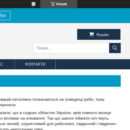
Кошик
йти
Кошик
АС
КОНТАКТИ
 вкрай негативно позначається на поведінці риби, тому
 принесе.
азати, що в східних областях України, крім повного місяця
гано впливає на клювання. Так що шанси піймати хоч якусь
ться легкий, сприятливий для риболовлі, південний і південно-
осить непоганому рівні.