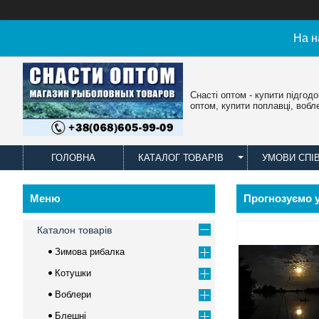
На н
Снасті оптом - купити підгод
оптом, купити поплавці, вобл
ГОЛОВНА
КАТАЛОГ ТОВАРІВ
УМОВИ СПІ
Прогнозуємо у
Каталон товарів
Зимова рибалка
Котушки
Воблери
Блешні