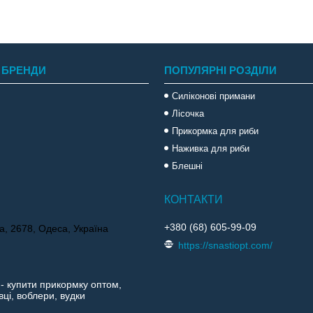
 БРЕНДИ
ПОПУЛЯРНІ РОЗДІЛИ
Силіконові примани
Лісочка
Прикормка для риби
Наживка для риби
Блешні
+380 (68) 605-99-09
а, 2678, Одеса, Україна
https://snastiopt.com/
 - купити прикормку оптом,
ці, воблери, вудки