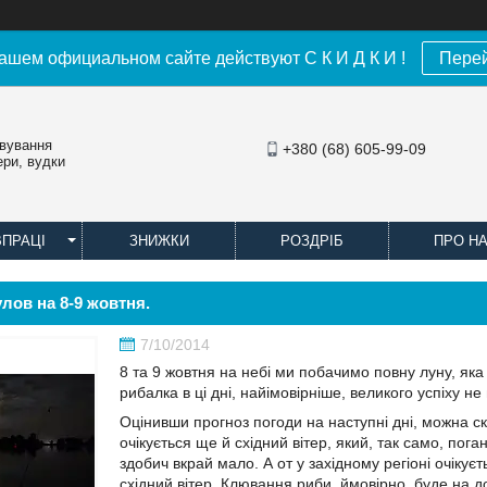
ашем официальном сайте действуют С К И Д К И !
Пере
овування
+380 (68) 605-99-09
ери, вудки
ВПРАЦІ
ЗНИЖКИ
РОЗДРІБ
ПРО Н
лов на 8-9 жовтня.
7/10/2014
8 та 9 жовтня на небі ми побачимо повну луну, яка
рибалка в ці дні, найімовірніше, великого успіху не
Оцінивши прогноз погоди на наступні дні, можна ск
очікується ще й східний вітер, який, так само, по
здобич вкрай мало. А от у західному регіоні очікує
східний вітер. Клювання риби, ймовірно, буде на д