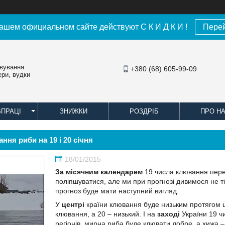
ашем официальном сайте действуют С К И Д К И !
Пере
овування
+380 (68) 605-99-09
ери, вудки
ВПРАЦІ
ЗНИЖКИ
РОЗДРІБ
ПРО Н
ння риби на 19 і 20 січня
18/01/2015
За місячним календарем
19 числа клювання перед
поліпшуватися, але ми при прогнозі дивимося не т
прогноз буде мати наступний вигляд.
У
центрі
країни клювання буде низьким протягом ц
клювання, а 20 – низький. І на
заході
України 19 
регіонів, мирна риба буде клювати добре, а хижа 