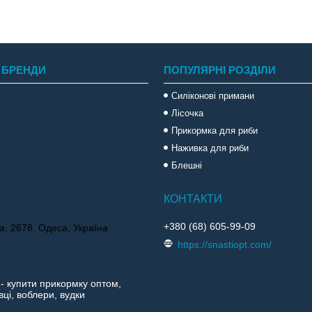
 БРЕНДИ
ПОПУЛЯРНІ РОЗДІЛИ
Силіконові примани
Лісочка
Прикормка для риби
Наживка для риби
Блешні
+380 (68) 605-99-09
а, 2678, Одеса, Україна
https://snastiopt.com/
 - купити прикормку оптом,
ці, воблери, вудки