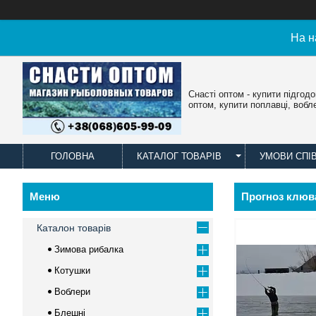
На н
Снасті оптом - купити підгод
оптом, купити поплавці, вобл
ГОЛОВНА
КАТАЛОГ ТОВАРІВ
УМОВИ СПІ
Прогноз клюва
Каталон товарів
Зимова рибалка
Котушки
Воблери
Блешні