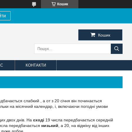
Кошик
йти
Кошик
АС
КОНТАКТИ
бачається слабкий , а от з 20 січня він починається
ільки на місячний календар, і, включаючи погодні умови
их двох днів. На
сході
19 числа передбачається середній
числа передбачається
низький
, а 20, на відміну від інших
– дуже добре.