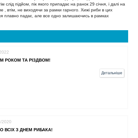
ім слід підйом, пік якого припадає на ранок 29 січня, і далі на
е , втім, не виходячи за рамки гарного. Хижі риби в цих
ння плавно падає, але все одно залишаючись в рамках
/2022
М РОКОМ ТА РІЗДВОМ!
Детальніше
7/2020
О ВСІХ З ДНЕМ РИБАКА!