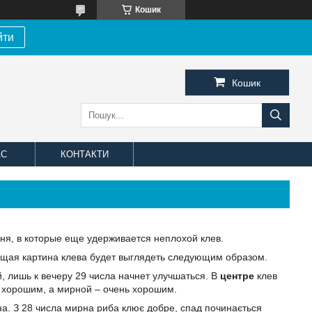
Кошик
йти
Кошик
АС
КОНТАКТИ
я, в которые еще удерживается неплохой клев.
общая картина клева будет выглядеть следующим образом.
, лишь к вечеру 29 числа начнет улучшаться. В
центре
клев
 хорошим, а мирной – очень хорошим.
чна. З 28 числа мирна риба клює добре, спад починається