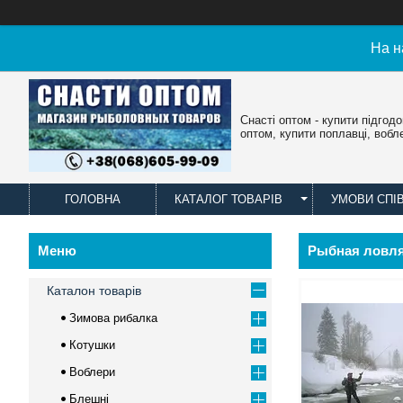
На н
Снасті оптом - купити підгод
оптом, купити поплавці, вобл
ГОЛОВНА
КАТАЛОГ ТОВАРІВ
УМОВИ СПІ
Рыбная ловля 
Каталон товарів
Зимова рибалка
Котушки
Воблери
Блешні