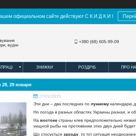
ашем официальном сайте действуют С К И Д К И !
Пере
овування
+380 (68) 605-99-09
ери, вудки
ВПРАЦІ
ЗНИЖКИ
РОЗДРІБ
ПРО Н
28, 29 января
27/01/2015
Эти дни – два последних по
лунному
календарю дн
Но погода в разных областях Украины разная, и 
На
востоке
страны клев предположительно низкий
хищной рыбы на протяжении этих двух дней будет
Що стосується
заходу
, то тут ситуація неоднозна