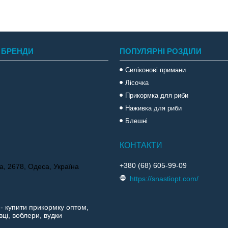
 БРЕНДИ
ПОПУЛЯРНІ РОЗДІЛИ
Силіконові примани
Лісочка
Прикормка для риби
Наживка для риби
Блешні
+380 (68) 605-99-09
а, 2678, Одеса, Україна
https://snastiopt.com/
 - купити прикормку оптом,
ці, воблери, вудки