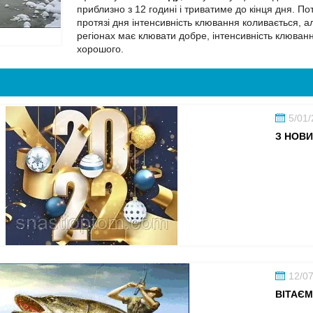
приблизно з 12 годині і триватиме до кінця дня. Пот
протязі дня інтенсивність клювання коливається, ал
регіонах має клювати добре, інтенсивність клюва
хорошого.
5/01
З НОВИ
12/0
ВІТАЄМ