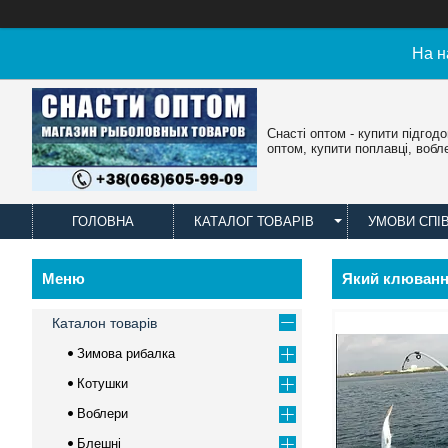
На н
Снасті оптом - купити підгод
оптом, купити поплавці, вобл
ГОЛОВНА
КАТАЛОГ ТОВАРІВ
УМОВИ СПІ
Який клювання
Каталон товарів
Зимова рибалка
Котушки
Воблери
Блешні