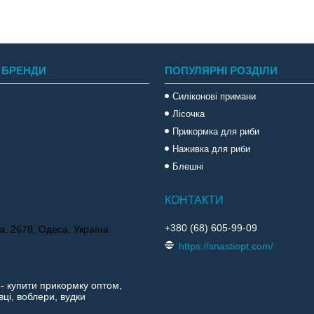
 БРЕНДИ
ПОПУЛЯРНІ РОЗДІЛИ
Силіконові примани
Лісочка
Прикормка для риби
Наживка для риби
Блешні
+380 (68) 605-99-09
а, 2678, Одеса, Україна
https://snastiopt.com/
 - купити прикормку оптом,
ці, воблери, вудки