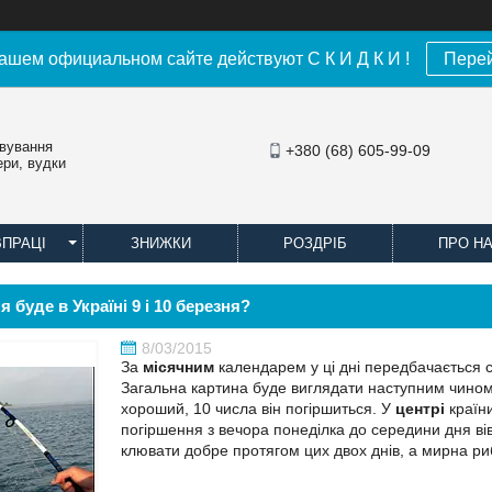
ашем официальном сайте действуют С К И Д К И !
Пере
овування
+380 (68) 605-99-09
ери, вудки
ВПРАЦІ
ЗНИЖКИ
РОЗДРІБ
ПРО Н
 буде в Україні 9 і 10 березня?
8/03/2015
За
місячним
календарем у ці дні передбачається 
Загальна картина буде виглядати наступним чино
хороший, 10 числа він погіршиться. У
центрі
країн
погіршення з вечора понеділка до середини дня вів
клювати добре протягом цих двох днів, а мирна р