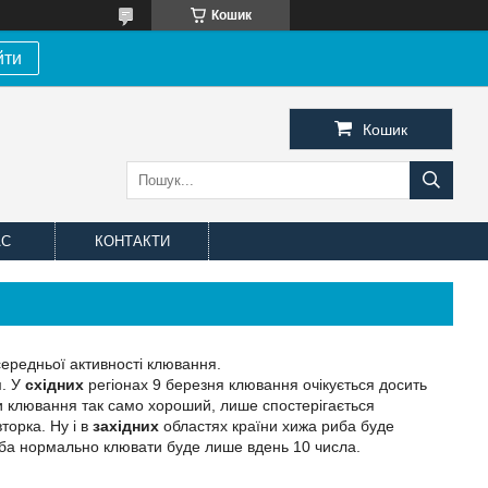
Кошик
йти
Кошик
АС
КОНТАКТИ
середньої активності клювання.
м. У
східних
регіонах 9 березня клювання очікується досить
и клювання так само хороший, лише спостерігається
торка. Ну і в
західних
областях країни хижа риба буде
иба нормально клювати буде лише вдень 10 числа.