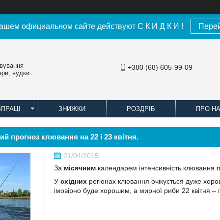
ашем официальном сайте действуют С К И Д К И !
Пере
овування
+380 (68) 605-99-09
ери, вудки
ВПРАЦІ
ЗНИЖКИ
РОЗДРІБ
ПРО Н
й прогноз клювання на 22 і 23 квітня.
21/04/2015
За
місячним
календарем інтенсивність клювання п
У
східних
регіонах клювання очікується дуже хор
імовірно буде хорошим, а мирної риби 22 квітня –