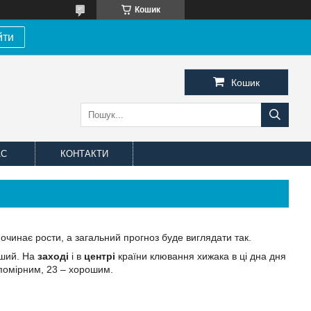
Кошик
йти
Кошик
АС
КОНТАКТИ
очинає рости, а загальний прогноз буде виглядати так.
оший. На
заході
і в
центрі
країни клювання хижака в ці дна дня
 помірним, 23 – хорошим.