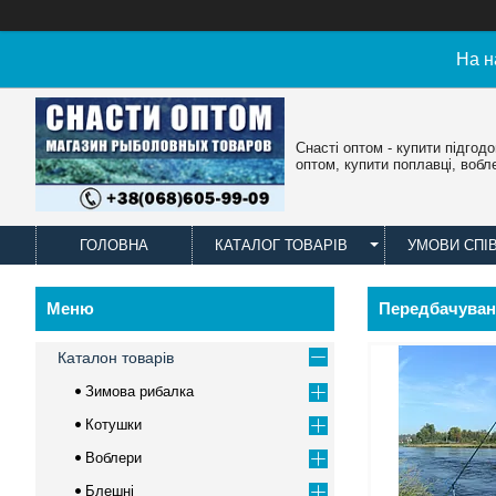
На н
Снасті оптом - купити підгод
оптом, купити поплавці, вобл
ГОЛОВНА
КАТАЛОГ ТОВАРІВ
УМОВИ СПІ
Передбачувани
Каталон товарів
Зимова рибалка
Котушки
Воблери
Блешні