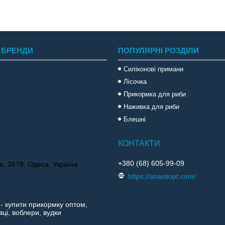
 БРЕНДИ
ПОПУЛЯРНІ РОЗДІЛИ
Силіконові примани
Лісочка
Прикормка для риби
Наживка для риби
Блешні
+380 (68) 605-99-09
а, 2678, Одеса, Україна
https://snastiopt.com/
 - купити прикормку оптом,
ці, воблери, вудки