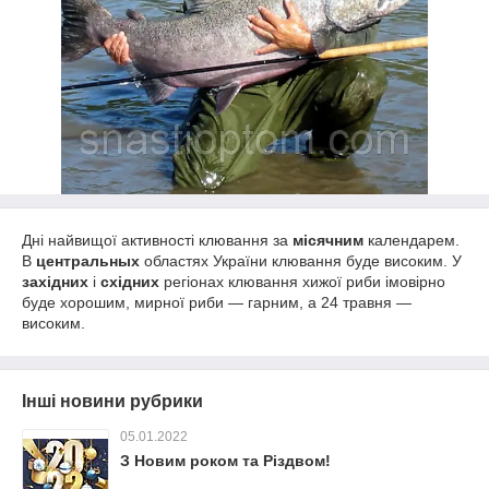
Дні найвищої активності клювання за
місячним
календарем.
В
ц
ентральных
областях України клювання буде високим. У
західних
і
східних
регіонах клювання хижої риби імовірно
буде хорошим, мирної риби ― гарним, а 24 травня ―
високим.
Інші новини рубрики
05.01.2022
З Новим роком та Різдвом!