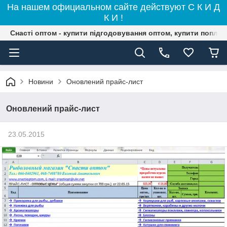
На нашем официальном сайте действуют С К И Д
К И !
Снасті оптом - купити підгодовування оптом, купити поплав
Новини
Оновлений прайс-лист
Оновлений прайс-лист
23.05.2015