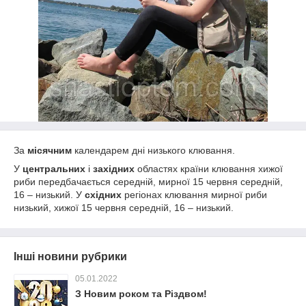
За
місячним
календарем дні низького клювання.
У
центральних
і
західних
областях країни клювання хижої
риби передбачається середній, мирної 15 червня середній,
16 – низький. У
східних
регіонах клювання мирної риби
низький, хижої 15 червня середній, 16 – низький.
Інші новини рубрики
05.01.2022
З Новим роком та Різдвом!