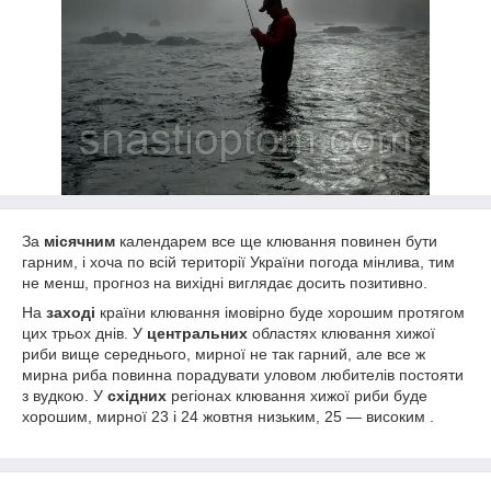
За
місячним
календарем все ще клювання повинен бути
гарним, і хоча по всій території України погода мінлива, тим
не менш, прогноз на вихідні виглядає досить позитивно.
На
заході
країни клювання імовірно буде хорошим протягом
цих трьох днів. У
центральних
областях клювання хижої
риби вище середнього, мирної не так гарний, але все ж
мирна риба повинна порадувати уловом любителів постояти
з вудкою. У
східних
регіонах клювання хижої риби буде
хорошим, мирної 23 і 24 жовтня низьким, 25 ― високим .