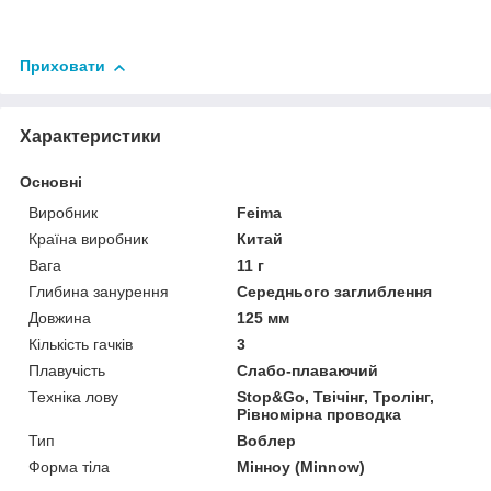
Приховати
Характеристики
Основні
Виробник
Feima
Країна виробник
Китай
Вага
11 г
Глибина занурення
Середнього заглиблення
Довжина
125 мм
Кількість гачків
3
Плавучість
Слабо-плаваючий
Техніка лову
Stop&Go, Твічінг, Тролінг,
Рівномірна проводка
Тип
Воблер
Форма тіла
Мінноу (Minnow)