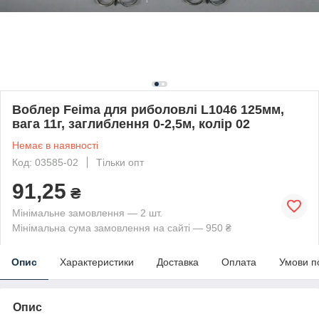
Воблер Feima для риболовлі L1046 125мм,
вага 11г, заглиблення 0-2,5м, колір 02
Немає в наявності
Код: 03585-02
Тільки опт
91,25
₴
Мінімальне замовлення — 2 шт.
Мінімальна сума замовлення на сайті — 950 ₴
Опис
Характеристики
Доставка
Оплата
Умови п
Опис