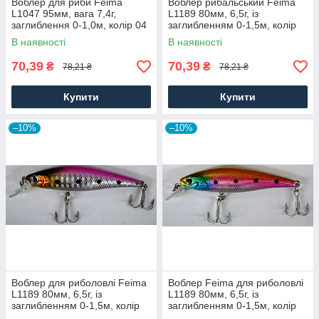
Воблер для риби Feima
Воблер рибальський Feima
L1047 95мм, вага 7,4г,
L1189 80мм, 6,5г, із
заглиблення 0-1,0м, колір 04
заглибленням 0-1,5м, колір
05
В наявності
В наявності
70,39
70,39
₴
₴
78,21 ₴
78,21 ₴
Купити
Купити
–10%
–10%
Воблер для риболовлі Feima
Воблер Feima для риболовлі
L1189 80мм, 6,5г, із
L1189 80мм, 6,5г, із
заглибленням 0-1,5м, колір
заглибленням 0-1,5м, колір
08
04