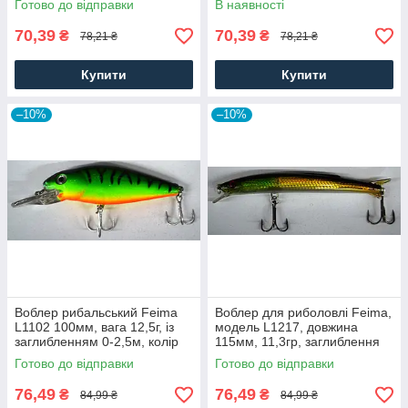
Готово до відправки
В наявності
70,39
70,39
₴
₴
78,21 ₴
78,21 ₴
Купити
Купити
–10%
–10%
Воблер рибальський Feima
Воблер для риболовлі Feima,
L1102 100мм, вага 12,5г, із
модель L1217, довжина
заглибленням 0-2,5м, колір
115мм, 11,3гр, заглиблення
05
0-1,0м, колір 04
Готово до відправки
Готово до відправки
76,49
76,49
₴
₴
84,99 ₴
84,99 ₴