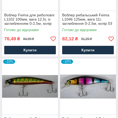
Воблер Feima для риболовлі
Воблер рибальський Feima
L1102 100мм, вага 12,5г, із
L1046 125мм, вага 11г,
заглибленням 0-2,5м, колір
заглиблення 0-2,5м, колір 03
06
Готово до відправки
Готово до відправки
76,49
82,12
₴
₴
84,99 ₴
91,25 ₴
Купити
Купити
–10%
–10%