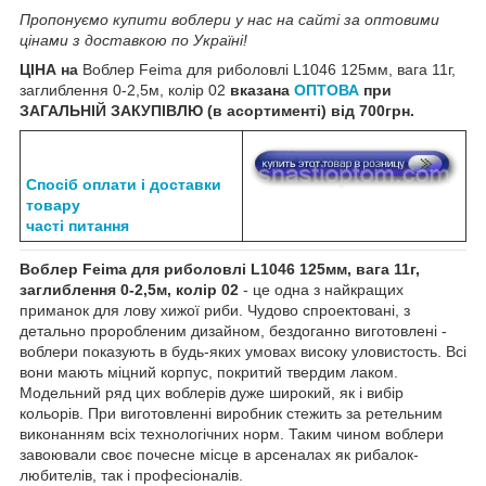
Пропонуємо купити воблери у нас на сайті за оптовими
цінами з доставкою по Україні!
ЦІНА на
Воблер Feima для риболовлі L1046 125мм, вага 11г,
заглиблення 0-2,5м, колір 02
вказана
ОПТОВА
при
ЗАГАЛЬНІЙ ЗАКУПІВЛЮ (в асортименті) від 700грн.
Спосіб оплати і доставки
товару
часті питання
Воблер Feima для риболовлі L1046 125мм, вага 11г,
заглиблення 0-2,5м, колір 02
- це одна з найкращих
приманок для лову хижої риби. Чудово спроектовані, з
детально проробленим дизайном, бездоганно виготовлені -
воблери показують в будь-яких умовах високу уловистость. Всі
вони мають міцний корпус, покритий твердим лаком.
Модельний ряд цих воблерів дуже широкий, як і вибір
кольорів. При виготовленні виробник стежить за ретельним
виконанням всіх технологічних норм. Таким чином воблери
завоювали своє почесне місце в арсеналах як рибалок-
любителів, так і професіоналів.