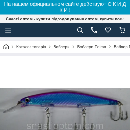
На нашем официальном сайте действуют С К И Д
К И !
Снасті оптом - купити підгодовування оптом, купити поплав
Каталог товарів
Воблери
Воблери Feima
Воблер F