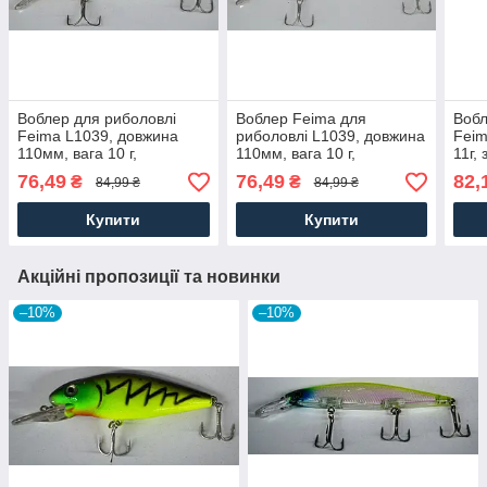
Воблер для риболовлі
Воблер Feima для
Вобл
Feima L1039, довжина
риболовлі L1039, довжина
Feim
110мм, вага 10 г,
110мм, вага 10 г,
11г,
заглиблення 0-1,5 м, колір
заглиблення 0-1,5 м, колір
колі
76,49
76,49
82,
₴
₴
84,99 ₴
84,99 ₴
04
08
Купити
Купити
Акційні пропозиції та новинки
–10%
–10%