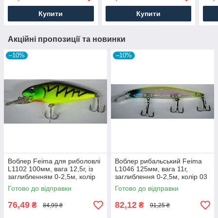
Купити
Купити
Акційні пропозиції та новинки
–10%
–10%
Воблер Feima для риболовлі
Воблер рибальський Feima
L1102 100мм, вага 12,5г, із
L1046 125мм, вага 11г,
заглибленням 0-2,5м, колір
заглиблення 0-2,5м, колір 03
06
Готово до відправки
Готово до відправки
76,49
82,12
₴
₴
84,99 ₴
91,25 ₴