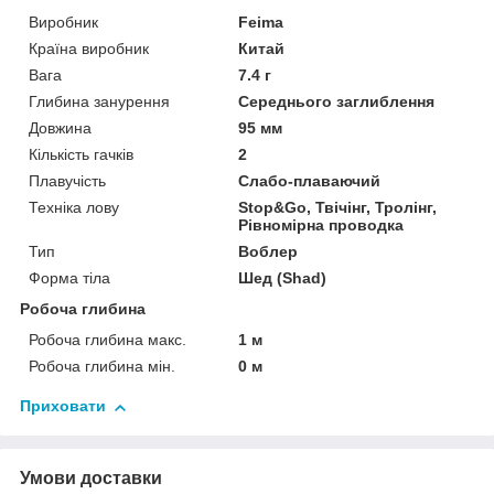
Виробник
Feima
Країна виробник
Китай
Вага
7.4 г
Глибина занурення
Середнього заглиблення
Довжина
95 мм
Кількість гачків
2
Плавучість
Слабо-плаваючий
Техніка лову
Stop&Go, Твічінг, Тролінг,
Рівномірна проводка
Тип
Воблер
Форма тіла
Шед (Shad)
Робоча глибина
Робоча глибина макс.
1 м
Робоча глибина мін.
0 м
Приховати
Умови доставки