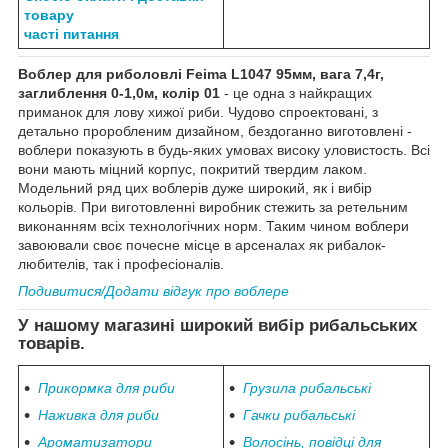
товару
часті питання
Воблер для риболовлі Feima L1047 95мм, вага 7,4г,
заглиблення 0-1,0м, колір 01
- це одна з найкращих
приманок для лову хижої риби. Чудово спроектовані, з
детально проробленим дизайном, бездоганно виготовлені -
воблери показують в будь-яких умовах високу уловистость. Всі
вони мають міцний корпус, покритий твердим лаком.
Модельний ряд цих воблерів дуже широкий, як і вибір
кольорів. При виготовленні виробник стежить за ретельним
виконанням всіх технологічних норм. Таким чином воблери
завоювали своє почесне місце в арсеналах як рибалок-
любителів, так і професіоналів.
Подивитися/Додати відгук про воблере
У нашому магазині широкий вибір рибальських
товарів.
Прикормка для риби
Грузила рибальські
Наживка для риби
Гачки рибальські
Ароматизатори
Волосінь, повідці для