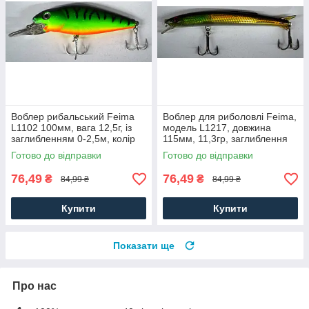
Воблер рибальський Feima
Воблер для риболовлі Feima,
L1102 100мм, вага 12,5г, із
модель L1217, довжина
заглибленням 0-2,5м, колір
115мм, 11,3гр, заглиблення
05
0-1,0м, колір 04
Готово до відправки
Готово до відправки
76,49
76,49
₴
₴
84,99 ₴
84,99 ₴
Купити
Купити
Показати ще
Про нас