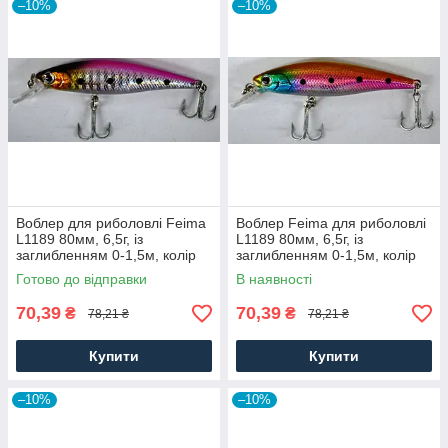
–10%
–10%
Воблер для риболовлі Feima
Воблер Feima для риболовлі
L1189 80мм, 6,5г, із
L1189 80мм, 6,5г, із
заглибленням 0-1,5м, колір
заглибленням 0-1,5м, колір
08
04
Готово до відправки
В наявності
70,39
70,39
₴
₴
78,21 ₴
78,21 ₴
Купити
Купити
–10%
–10%