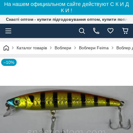
На нашем официальном сайте действуют С К И Д
К И !
Снасті оптом - купити підгодовування оптом, купити поплав
Каталог товарів
Воблери
Воблери Feima
Воблер д
–10%