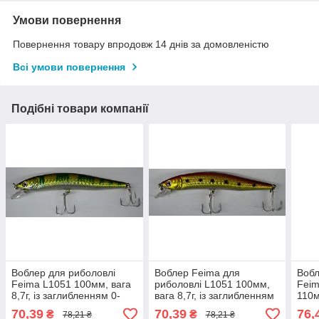
Умови повернення
Повернення товару впродовж 14 днів за домовленістю
Всі умови повернення
Подібні товари компанії
Воблер для риболовлі
Воблер Feima для
Вобл
Feima L1051 100мм, вага
риболовлі L1051 100мм,
Feim
8,7г, із заглибленням 0-
вага 8,7г, із заглибленням
110м
1,5м, колір 24
0-1,5м, колір 01
загл
70,39
70,39
76,
₴
₴
78,21 ₴
78,21 ₴
04