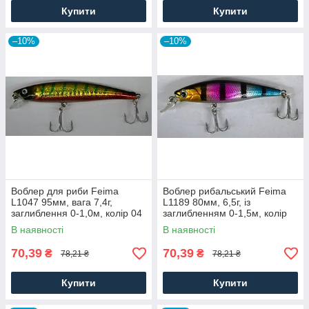
Купити
Купити
–10%
–10%
Воблер для риби Feima
Воблер рибальський Feima
L1047 95мм, вага 7,4г,
L1189 80мм, 6,5г, із
заглиблення 0-1,0м, колір 04
заглибленням 0-1,5м, колір
05
В наявності
В наявності
70,39
70,39
₴
₴
78,21 ₴
78,21 ₴
Купити
Купити