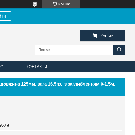
Кошик
йти
Кошик
АС
КОНТАКТИ
овжина 125мм, вага 16,5гр, із заглибленням 0-1,5м,
950 ₴