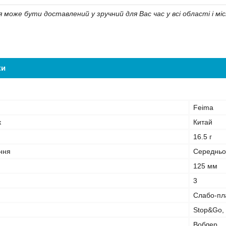
може бути доставлений у зручний для Вас час у всі області і міс
ки
Feima
к
Китай
16.5 г
ння
Середньо
125 мм
3
Слабо-пл
Stop&Go, 
Воблер