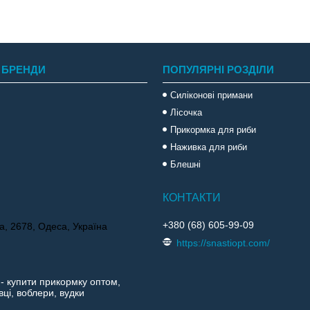
 БРЕНДИ
ПОПУЛЯРНІ РОЗДІЛИ
Силіконові примани
Лісочка
Прикормка для риби
Наживка для риби
Блешні
+380 (68) 605-99-09
а, 2678, Одеса, Україна
https://snastiopt.com/
 - купити прикормку оптом,
ці, воблери, вудки