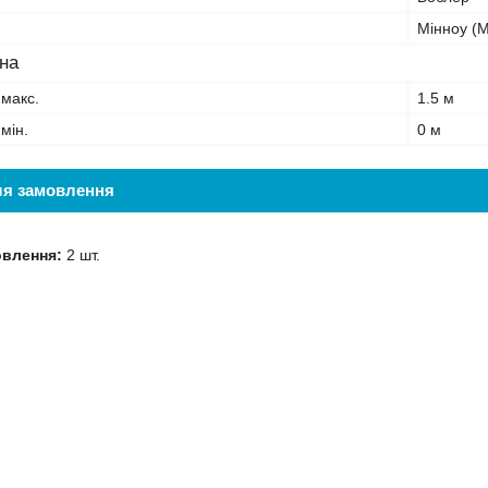
Мінноу (
на
 макс.
1.5 м
мін.
0 м
ля замовлення
овлення:
2 шт.