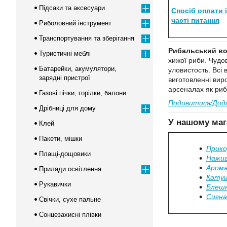
Підсаки та аксесуари
Спосіб оплати 
часті питання
Риболовний інструмент
Транспортування та зберігання
Рибальський воб
Туристичні меблі
хижої риби. Чудо
Батарейки, акумулятори,
уловистость. Всі
зарядні пристрої
виготовленні вир
арсеналах як риб
Газові пічки, горілки, балони
Подивитися/Дода
Дрібниці для дому
У нашому маг
Клей
Пакети, мішки
Прико
Плащі-дощовики
Нажив
Аром
Прилади освітлення
Котуш
Рукавички
Блешн
Сигна
Свічки, сухе пальне
Сонцезахисні плівки