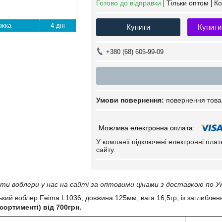
Готово до відправки
Тільки оптом
Ко
4 дні
Купити
Купити
+380 (68) 605-99-09
повернення това
У компанії підключені електронні пла
сайту.
и воблери у нас на сайті за оптовими цінами з доставкою по Ук
кий воблер Feima L1036, довжина 125мм, вага 16,5гр, із заглибленн
ортименті) від 700грн.