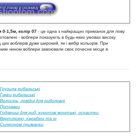
0-1,5м, колір 07
- це одна з найкращих приманок для лову
отовлені - воблери показують в будь-яких умовах високу
цих воблерів дуже широкий, як і вибір кольорів. При
аким чином воблери завоювали своє почесне місце в
Грузила рибальські
Гачки рибальські
Волосінь, повідці для риболовлі
Поплавки
Годівниці для риб, коропові монтажі, оснастки
Вертлюжкі, карабіни та ін
Силіконові приманки