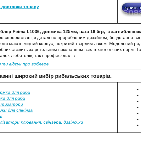
і доставки товару
лер Feima L1036, довжина 125мм, вага 16,5гр, із заглибленням 
во спроектовані, з детально проробленим дизайном, бездоганно виг
 вони мають міцний корпус, покритий твердим лаком. Модельний ряд 
обник стежить за ретельним виконанням всіх технологічних норм. Т
алок-любителів, так і професіоналів.
ти відгук про воблере
азині широкий вибір рибальських товарів.
рмка для риби
ка для риби
атизатори
ки для спінінга
і
лізатори клювання, свінгера, дзвіночки