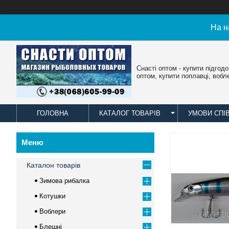
На н
Снасті оптом - купити підгод
оптом, купити поплавці, вобл
ГОЛОВНА
КАТАЛОГ ТОВАРІВ
УМОВИ СПІ
Каталон товарів
Зимова рибалка
Котушки
Воблери
Блешні