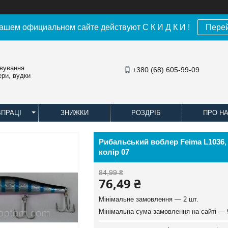
ашем официальном сайте действуют С К И Д К И !
Пере
овування
+380 (68) 605-99-09
ери, вудки
ВПРАЦІ
ЗНИЖКИ
РОЗДРІБ
ПРО Н
Рибальський воблер Feima L1036, д
колір 07
84,99 ₴
76,49 ₴
Мінімальне замовлення — 2 шт.
Мінімальна сума замовлення на сайті — 