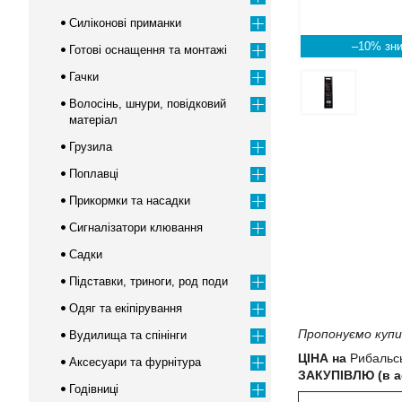
Силіконові приманки
–10%
Готові оснащення та монтажі
Гачки
Волосінь, шнури, повідковий
матеріал
Грузила
Поплавці
Прикормки та насадки
Сигналізатори клювання
Садки
Підставки, триноги, род поди
Одяг та екіпірування
Пропонуємо купит
Вудилища та спінінги
ЦІНА на
Рибальсь
Аксесуари та фурнітура
ЗАКУПІВЛЮ (в ас
Годівниці