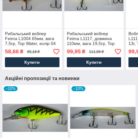
Рибальський воблер
Рибальський воблер
Вобл
Feima L1004 65мм, вага
Feima L1117, довжина
L111
7,5гр, Top Water, колір 04
110мм, вага 19,5гр, Top
13г,
Water, колір 06
58,66
99,95
99,
₴
₴
65,18 ₴
111,06 ₴
Купити
Купити
Акційні пропозиції та новинки
–10%
–10%