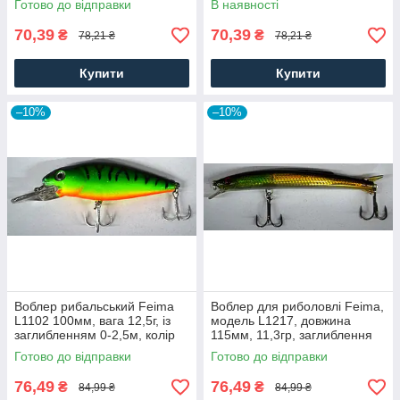
Готово до відправки
В наявності
70,39
70,39
₴
₴
78,21 ₴
78,21 ₴
Купити
Купити
–10%
–10%
Воблер рибальський Feima
Воблер для риболовлі Feima,
L1102 100мм, вага 12,5г, із
модель L1217, довжина
заглибленням 0-2,5м, колір
115мм, 11,3гр, заглиблення
05
0-1,0м, колір 04
Готово до відправки
Готово до відправки
76,49
76,49
₴
₴
84,99 ₴
84,99 ₴