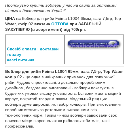
Пропонуємо купити воблери у нас на сайті за оптовими
цінами з доставкою по Україні!
ЦІНА на
Воблер для риби Feima L1004 65мм, вага 7,5гр, Top
Water, колір 02
вказана
ОПТОВА
при ЗАГАЛЬНІЙ
ЗАКУПІВЛЮ (в асортименті) від 700грн.
Спосіб оплати і доставки
товару
часті питання
Воблер для риби Feima L1004 65мм, вага 7,5гр, Top Water,
колір 02
- це одна з найкращих приманок для лову хижої
риби. Чудово спроектовані, з детально проробленим
дизайном, бездоганно виготовлені - воблери показують в
будь-яких умовах високу уловистость. Всі вони мають міцний
корпус, покритий твердим лаком. Модельний ряд цих
воблерів дуже широкий, як і вибір кольорів. При виготовленні
виробник стежить за ретельним виконанням всіх
технологічних норм. Таким чином воблери завоювали своє
почесне місце в арсеналах як рибалок-любителів, так і
професіоналів.