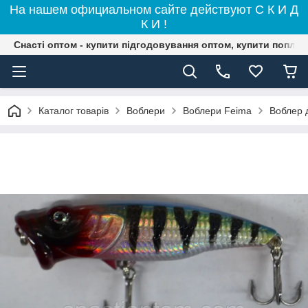
На нашем официальном сайте действуют С К И Д
К И !
Снасті оптом - купити підгодовування оптом, купити поплав
Каталог товарів
Воблери
Воблери Feima
Воблер д