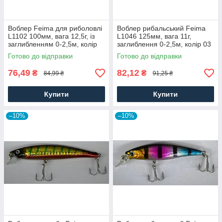
Воблер Feima для риболовлі
Воблер рибальський Feima
L1102 100мм, вага 12,5г, із
L1046 125мм, вага 11г,
заглибленням 0-2,5м, колір
заглиблення 0-2,5м, колір 03
06
Готово до відправки
Готово до відправки
76,49
82,12
₴
₴
84,99 ₴
91,25 ₴
Купити
Купити
–10%
–10%