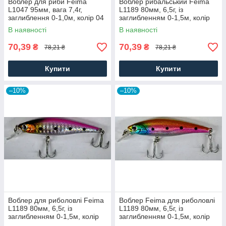
Воблер для риби Feima
Воблер рибальський Feima
L1047 95мм, вага 7,4г,
L1189 80мм, 6,5г, із
заглиблення 0-1,0м, колір 04
заглибленням 0-1,5м, колір
05
В наявності
В наявності
70,39
70,39
₴
₴
78,21 ₴
78,21 ₴
Купити
Купити
–10%
–10%
Воблер для риболовлі Feima
Воблер Feima для риболовлі
L1189 80мм, 6,5г, із
L1189 80мм, 6,5г, із
заглибленням 0-1,5м, колір
заглибленням 0-1,5м, колір
08
04