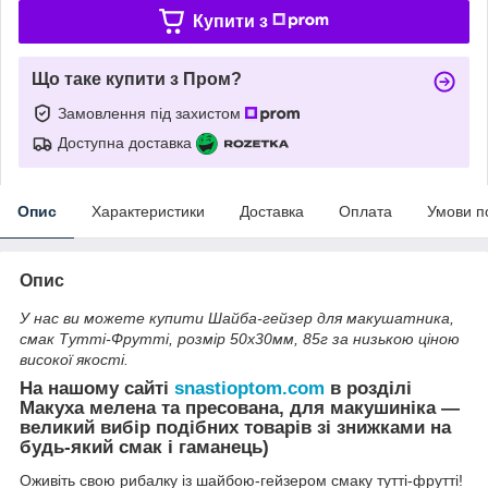
Купити з
Що таке купити з Пром?
Замовлення під захистом
Доступна доставка
Опис
Характеристики
Доставка
Оплата
Умови п
Опис
У нас ви можете купити Шайба-гейзер для макушатника,
смак Тутті-Фрутті, розмір 50х30мм, 85г за низькою ціною
високої якості.
На нашому сайті
snastioptom.com
в розділі
Макуха мелена та пресована, для макушиніка —
великий вибір подібних товарів зі знижками на
будь-який смак і гаманець)
Оживіть свою рибалку із шайбою-гейзером смаку тутті-фрутті!