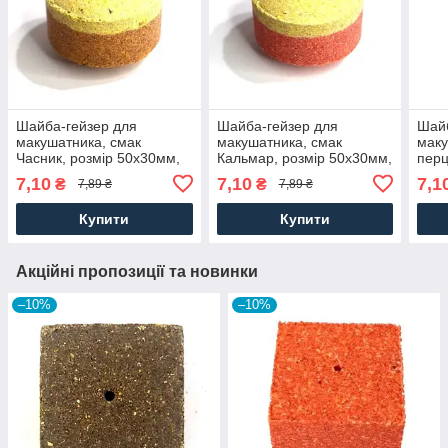
Шайба-гейзер для
Шайба-гейзер для
Шайб
макушатника, смак
макушатника, смак
маку
Часник, розмір 50х30мм,
Кальмар, розмір 50х30мм,
перц
85г
85г
85г
7,10
7,10
7,1
₴
₴
7,89 ₴
7,89 ₴
Купити
Купити
Акційні пропозиції та новинки
–10%
–10%