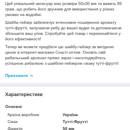
Цей унікальний аксесуар має розміри 50x30 мм та важить 85
грам, що робить його зручним для використання у різних
умовах на водоймі.
Шайба-гейзер забезпечує інтенсивне поширення аромату
тутті-фрутті, залучаючи рибу до вашої вудки та допомагаючи
збільшити ваш улов. Спробуйте цей товар і переконайтеся у
його ефективності!
Тепер ви можете придбати цю шайбу-гейзер за вигідною
ціною в інтернет-магазині Снасті оптом. Оновіть свій
рибальський арсенал прямо зараз і насолоджуйтесь
успішною рибалкою з шайбою-гейзером смаку тутті-фрутті!
Приховати
Характеристики
Основні
Країна виробник
Україна
Смак
Тутті-Фрутті
Діаметр
50 мм