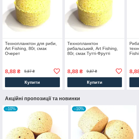
Технопланктон для риби,
Технопланктон
Риба
Art Fishing, 80г, смак
рибальський, Art Fishing,
техн
Очерет
80г, смак Тутті-Фрутті
Fish
8,88
8,88
8,8
₴
₴
9,87 ₴
9,87 ₴
Купити
Купити
Акційні пропозиції та новинки
–10%
–10%