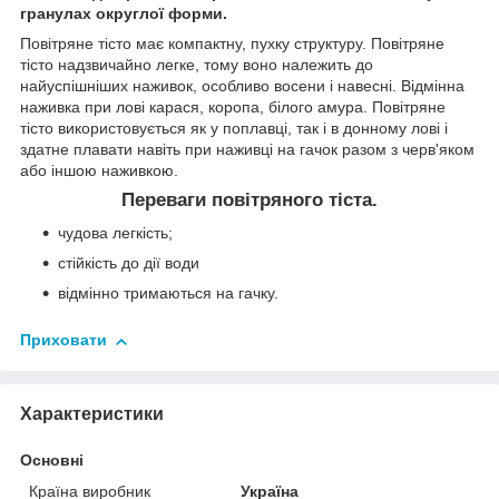
гранулах округлої форми.
Повітряне тісто має компактну, пухку структуру. Повітряне
тісто надзвичайно легке, тому воно належить до
найуспішніших наживок, особливо восени і навесні. Відмінна
наживка при лові карася, коропа, білого амура. Повітряне
тісто використовується як у поплавці, так і в донному лові і
здатне плавати навіть при наживці на гачок разом з черв'яком
або іншою наживкою.
Переваги повітряного тіста.
чудова легкість;
стійкість до дії води
відмінно тримаються на гачку.
Приховати
Характеристики
Основні
Країна виробник
Україна