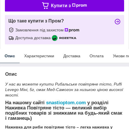
Купити з
Що таке купити з Пром?
Замовлення під захистом
Доступна доставка
Опис
Характеристики
Доставка
Оплата
Умови п
Опис
У нас ви можете купити Рибальське повітряне тісто, Puffi
Levego Міні, 5г, смак Мед-Самогон за низькою ціною високої
якості.
На нашому сайті
snastioptom.com
у розділі
Наживка Повітряне тісто — великий вибір
подібних товарів зі знижками на будь-який смак
і гаманець)
Наживка для риби повітряне тісто – легка наживка у