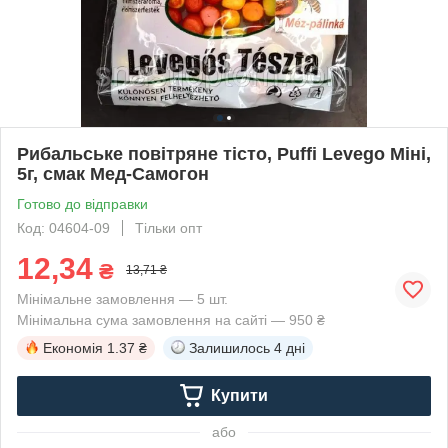
Рибальське повітряне тісто, Puffi Levego Міні,
5г, смак Мед-Самогон
Готово до відправки
Код: 04604-09
Тільки опт
12,34
₴
13,71 ₴
Мінімальне замовлення — 5 шт.
Мінімальна сума замовлення на сайті — 950 ₴
Економія
1.37 ₴
Залишилось
4 дні
Купити
або