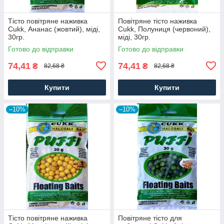
Тісто повітряне наживка
Повітряне тісто наживка
Cukk, Ананас (жовтий), міді,
Cukk, Полуниця (червоний),
30гр.
міді, 30гр.
Готово до відправки
Готово до відправки
74,41
74,41
₴
₴
82,68 ₴
82,68 ₴
Купити
Купити
–10%
–10%
Тісто повітряне наживка
Повітряне тісто для