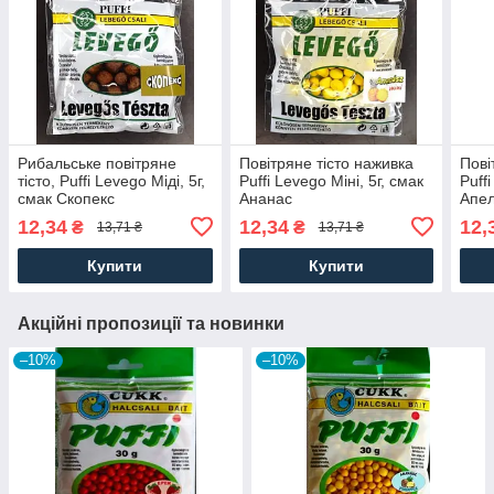
Рибальське повітряне
Повітряне тісто наживка
Пові
тісто, Puffi Levego Міді, 5г,
Puffi Levego Міні, 5г, смак
Puff
смак Скопекс
Ананас
Апе
12,34
12,34
12,
₴
₴
13,71 ₴
13,71 ₴
Купити
Купити
Акційні пропозиції та новинки
–10%
–10%