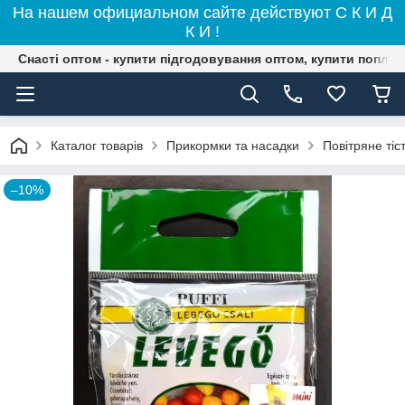
На нашем официальном сайте действуют С К И Д
К И !
Снасті оптом - купити підгодовування оптом, купити поплав
Каталог товарів
Прикормки та насадки
Повітряне тіс
–10%