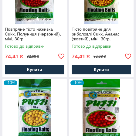
Повітряне тісто наживка
Тісто повітряне для
Cukk, Полуниця (червоний),
риболовлі Cukk, Ананас
міні, 30гр.
(жовтий), міні, 30гр.
Готово до відправки
Готово до відправки
74,41
74,41
₴
₴
82,68 ₴
82,68 ₴
Купити
Купити
–10%
–10%