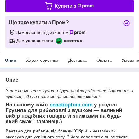
Купити з
Що таке купити з Пром?
Замовлення під захистом
Доступна доставка
Опис
Характеристики
Доставка
Оплата
Умови п
Опис
У нас ви можете купити Грузило для риболовлі, Горизонт, з
вушком, 70г за низькою ціною високої якості.
На нашому сайті
snastioptom.com
у розділі
Грузила для риболовлі з вушком — великий
вибір подібних товарів зі знижками на будь-
який смак і гаманець)
Вантажо для рибалки від бренду "Обрій" - незамінний
аксесуар для успішного лову. З його допомогою ви зможете