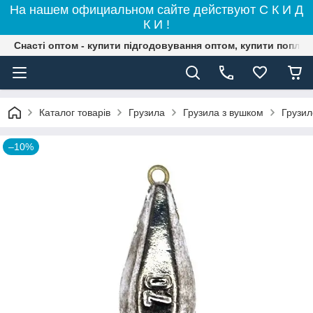
На нашем официальном сайте действуют С К И Д
К И !
Снасті оптом - купити підгодовування оптом, купити поплав
Каталог товарів
Грузила
Грузила з вушком
Грузил
–10%