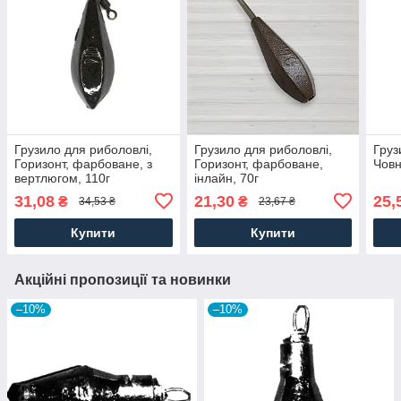
Грузило для риболовлі,
Грузило для риболовлі,
Груз
Горизонт, фарбоване, з
Горизонт, фарбоване,
Човн
вертлюгом, 110г
інлайн, 70г
31,08
21,30
25,
₴
₴
34,53 ₴
23,67 ₴
Купити
Купити
Акційні пропозиції та новинки
–10%
–10%