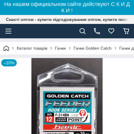
На нашем официальном сайте действуют С К И Д
К И !
Снасті оптом - купити підгодовування оптом, купити поплав
Каталог товарів
Гачки
Гачки Golden Catch
Гачки д
–10%