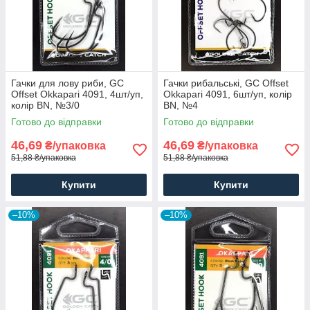
Гачки для лову риби, GC
Гачки рибальські, GC Offset
Offset Okkapari 4091, 4шт/уп,
Okkapari 4091, 6шт/уп, колір
колір BN, №3/0
BN, №4
Готово до відправки
Готово до відправки
46,69
46,69
₴/упаковка
₴/упаковка
51,88 ₴/упаковка
51,88 ₴/упаковка
Купити
Купити
–10%
–10%