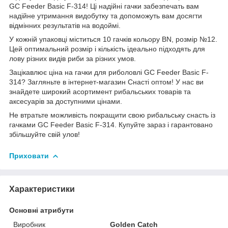
GC Feeder Basic F-314! Ці надійні гачки забезпечать вам
надійне утримання видобутку та допоможуть вам досягти
відмінних результатів на водоймі.
У кожній упаковці міститься 10 гачків кольору BN, розмір №12.
Цей оптимальний розмір і кількість ідеально підходять для
лову різних видів риби за різних умов.
Зацікавлює ціна на гачки для риболовлі GC Feeder Basic F-
314? Загляньте в інтернет-магазин Снасті оптом! У нас ви
знайдете широкий асортимент рибальських товарів та
аксесуарів за доступними цінами.
Не втратьте можливість покращити свою рибальську снасть із
гачками GC Feeder Basic F-314. Купуйте зараз і гарантовано
збільшуйте свій улов!
Приховати
Характеристики
Основні атрибути
Виробник
Golden Catch