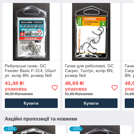
Рибальські гачки, GC
Гачки для риболовлі, GC
Гачк
Feeder Basic F-314, 10шт/
Carper, 7шт/уп, колір BN,
Carp
уп, колір BN, розмір №8
розмір №4
BN, 
41,48
46,69
46,
₴/
₴/
упаковка
упаковка
упа
46,09 ₴/упаковка
51,88 ₴/упаковка
51,88
Купити
Купити
Акційні пропозиції та новинки
–10%
–10%