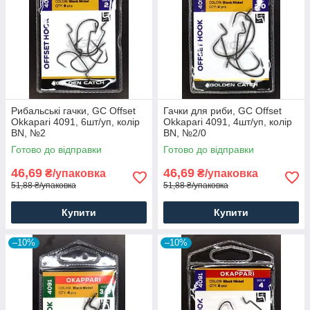
Рибальські гачки, GC Offset
Гачки для риби, GC Offset
Okkapari 4091, 6шт/уп, колір
Okkapari 4091, 4шт/уп, колір
BN, №2
BN, №2/0
Готово до відправки
Готово до відправки
46,69
46,69
₴/упаковка
₴/упаковка
51,88 ₴/упаковка
51,88 ₴/упаковка
Купити
Купити
–10%
–10%