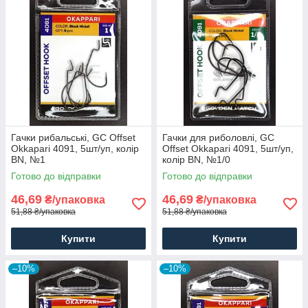
Гачки рибальські, GC Offset
Гачки для риболовлі, GC
Okkapari 4091, 5шт/уп, колір
Offset Okkapari 4091, 5шт/уп,
BN, №1
колір BN, №1/0
Готово до відправки
Готово до відправки
46,69
46,69
₴/упаковка
₴/упаковка
51,88 ₴/упаковка
51,88 ₴/упаковка
Купити
Купити
–10%
–10%