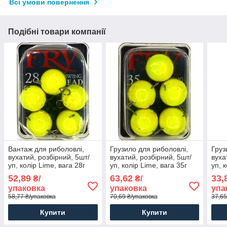
Всі умови повернення
Подібні товари компанії
Вантаж для риболовлі,
Грузило для риболовлі,
Груз
вухатий, розбірний, 5шт/
вухатий, розбірний, 5шт/
вуха
уп, колір Lime, вага 28г
уп, колір Lime, вага 35г
уп, 
52,89
63,62
33,
₴/
₴/
упаковка
упаковка
упа
58,77 ₴/упаковка
70,69 ₴/упаковка
37,65
Купити
Купити