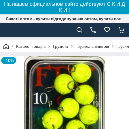
На нашем официальном сайте действуют С К И Д
К И !
Снасті оптом - купити підгодовування оптом, купити поплав
Каталог товарів
Грузила
Грузила спінінгові
Грузил
–10%