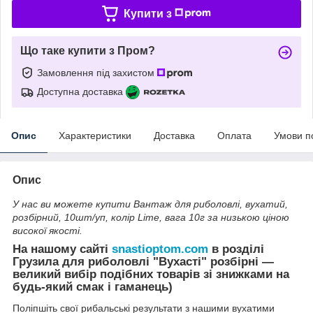
Купити з
Що таке купити з Пром?
Замовлення під захистом
Доступна доставка
Опис
Характеристики
Доставка
Оплата
Умови п
Опис
У нас ви можете купити Вантаж для риболовлі, вухатий,
розбірний, 10шт/уп, колір Lime, вага 10г за низькою ціною
високої якості.
На нашому сайті
snastioptom.com
в розділі
Грузила для риболовлі "Вухасті" розбірні —
великий вибір подібних товарів зі знижками на
будь-який смак і гаманець)
Поліпшіть свої рибальські результати з нашими вухатими