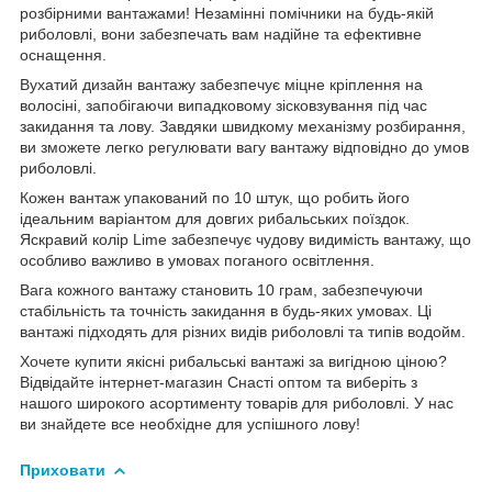
розбірними вантажами! Незамінні помічники на будь-якій
риболовлі, вони забезпечать вам надійне та ефективне
оснащення.
Вухатий дизайн вантажу забезпечує міцне кріплення на
волосіні, запобігаючи випадковому зісковзування під час
закидання та лову. Завдяки швидкому механізму розбирання,
ви зможете легко регулювати вагу вантажу відповідно до умов
риболовлі.
Кожен вантаж упакований по 10 штук, що робить його
ідеальним варіантом для довгих рибальських поїздок.
Яскравий колір Lime забезпечує чудову видимість вантажу, що
особливо важливо в умовах поганого освітлення.
Вага кожного вантажу становить 10 грам, забезпечуючи
стабільність та точність закидання в будь-яких умовах. Ці
вантажі підходять для різних видів риболовлі та типів водойм.
Хочете купити якісні рибальські вантажі за вигідною ціною?
Відвідайте інтернет-магазин Снасті оптом та виберіть з
нашого широкого асортименту товарів для риболовлі. У нас
ви знайдете все необхідне для успішного лову!
Приховати