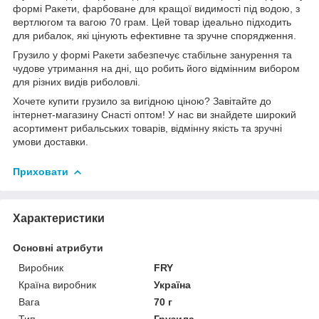
формі Ракети, фарбоване для кращої видимості під водою, з
вертлюгом та вагою 70 грам. Цей товар ідеально підходить
для рибалок, які цінують ефективне та зручне спорядження.
Грузило у формі Ракети забезпечує стабільне занурення та
чудове утримання на дні, що робить його відмінним вибором
для різних видів риболовлі.
Хочете купити грузило за вигідною ціною? Завітайте до
інтернет-магазину Снасті оптом! У нас ви знайдете широкий
асортимент рибальських товарів, відмінну якість та зручні
умови доставки.
Приховати
Характеристики
Основні атрибути
Виробник
FRY
Країна виробник
Україна
Вага
70 г
Тип
Грузила