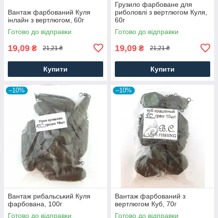
Грузило фарбоване для
Вантаж фарбований Куля
риболовлі з вертлюгом Куля,
інлайн з вертлюгом, 60г
60г
Готово до відправки
Готово до відправки
19,09
19,09
₴
₴
21,21 ₴
21,21 ₴
Купити
Купити
–10%
–10%
Вантаж рибальський Куля
Вантаж фарбований з
фарбована, 100г
вертлюгом Куб, 70г
Готово до відправки
Готово до відправки