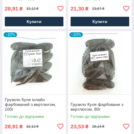
28,91
21,30
₴
₴
32,12 ₴
23,67 ₴
Купити
Купити
–10%
–10%
Грузило Куля інлайн
фарбований з вертлюгом,
Грузило Куля фарбоване з
100г
вертлюгом, 80г
Готово до відправки
Готово до відправки
28,91
23,53
₴
₴
32,12 ₴
26,14 ₴