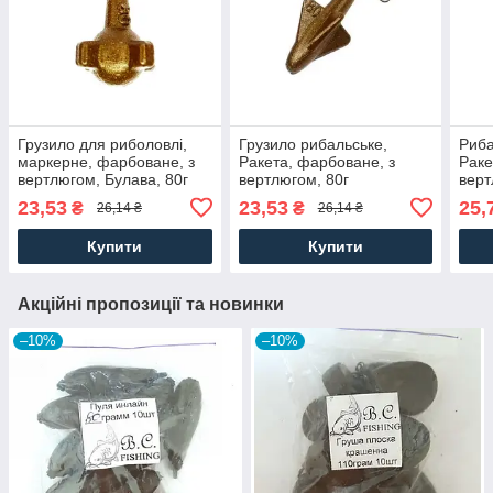
Грузило для риболовлі,
Грузило рибальське,
Риба
маркерне, фарбоване, з
Ракета, фарбоване, з
Раке
вертлюгом, Булава, 80г
вертлюгом, 80г
верт
23,53
23,53
25,
₴
₴
26,14 ₴
26,14 ₴
Купити
Купити
Акційні пропозиції та новинки
–10%
–10%