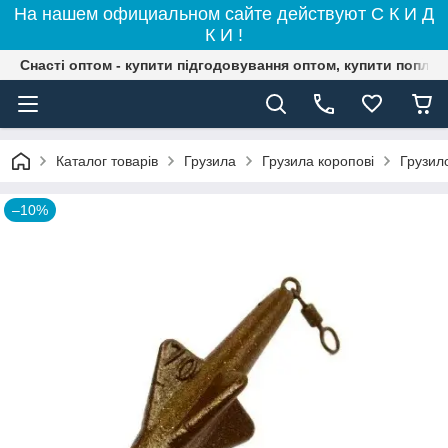
На нашем официальном сайте действуют С К И Д
К И !
Снасті оптом - купити підгодовування оптом, купити поплав
Каталог товарів
Грузила
Грузила коропові
Грузил
–10%