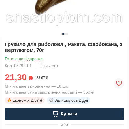
Грузило для риболовлі, Ракета, фарбована, з
вертлюгом, 70г
Готово до відправки
Код: 03799-01
Тільки опт
21,30
₴
23,67 ₴
Мінімальне замовлення — 10 шт.
Мінімальна сума замовлення на сайті — 950 ₴
Економія
2.37 ₴
Залишилось
2 дні
Купити
або