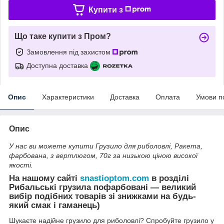
Купити з
Що таке купити з Пром?
Замовлення під захистом
Доступна доставка
Опис
Характеристики
Доставка
Оплата
Умови п
Опис
У нас ви можете купити Грузило для риболовлі, Ракета,
фарбована, з вертлюгом, 70г за низькою ціною високої
якості.
На нашому сайті
snastioptom.com
в розділі
Рибальські грузила пофарбовані — великий
вибір подібних товарів зі знижками на будь-
який смак і гаманець)
Шукаєте надійне грузило для риболовлі? Спробуйте грузило у