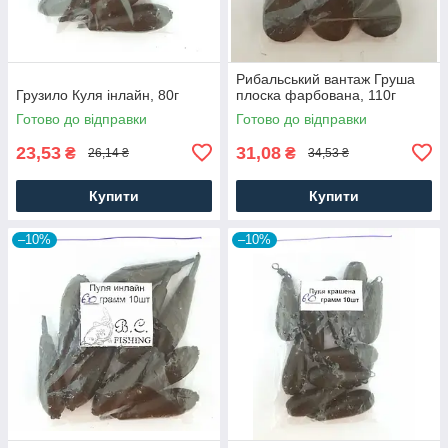
Рибальський вантаж Груша
Грузило Куля інлайн, 80г
плоска фарбована, 110г
Готово до відправки
Готово до відправки
23,53
31,08
₴
₴
26,14 ₴
34,53 ₴
Купити
Купити
–10%
–10%