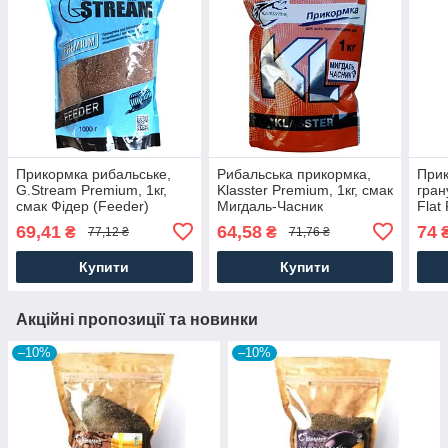
Прикормка рибальське,
Рибальська прикормка,
Прик
G.Stream Premium, 1кг,
Klasster Premium, 1кг, смак
гран
смак Фідер (Feeder)
Мигдаль-Часник
Flat 
смак
69,41
64,58
74
₴
₴
77,12 ₴
71,76 ₴
Купити
Купити
Акційні пропозиції та новинки
–10%
–10%