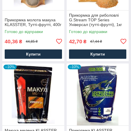
Прикормка для риболовлі
Прикормка молота макуха
G.Stream TOP Series
KLASSTER, Тутті-фрутті, 400г
Універсал (тутті-фрутті), 1кг
Готово до відправки
Готово до відправки
40,36
42,70
₴
₴
44,85 ₴
47,44 ₴
Купити
Купити
–10%
–10%
Макуха мелена KLASSTER,
Прикормка KLASSTER