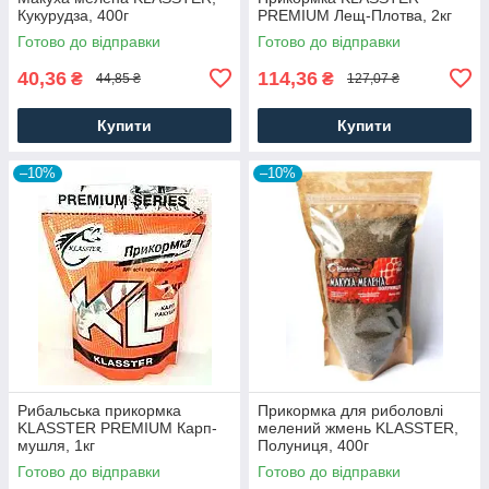
Кукурудза, 400г
PREMIUM Лещ-Плотва, 2кг
Готово до відправки
Готово до відправки
40,36
114,36
₴
₴
44,85 ₴
127,07 ₴
Купити
Купити
–10%
–10%
Рибальська прикормка
Прикормка для риболовлі
KLASSTER PREMIUM Карп-
мелений жмень KLASSTER,
мушля, 1кг
Полуниця, 400г
Готово до відправки
Готово до відправки