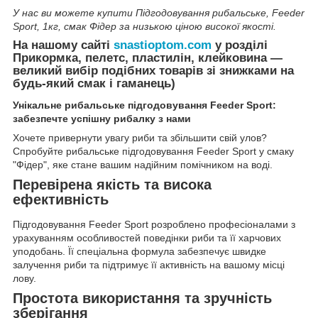
У нас ви можете купити Підгодовування рибальське, Feeder
Sport, 1кг, смак Фідер за низькою ціною високої якості.
На нашому сайті
snastioptom.com
у розділі
Прикормка, пелетс, пластилін, клейковина —
великий вибір подібних товарів зі знижками на
будь-який смак і гаманець)
Унікальне рибальське підгодовування Feeder Sport:
забезпечте успішну рибалку з нами
Хочете привернути увагу риби та збільшити свій улов?
Спробуйте рибальське підгодовування Feeder Sport у смаку
"Фідер", яке стане вашим надійним помічником на воді.
Перевірена якість та висока
ефективність
Підгодовування Feeder Sport розроблено професіоналами з
урахуванням особливостей поведінки риби та її харчових
уподобань. Її спеціальна формула забезпечує швидке
залучення риби та підтримує її активність на вашому місці
лову.
Простота використання та зручність
зберігання