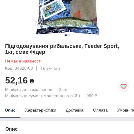
Підгодовування рибальське, Feeder Sport,
1кг, смак Фідер
Немає в наявності
Код: 04620-03
Тільки опт
52,16
₴
Мінімальне замовлення — 3 шт.
Мінімальна сума замовлення на сайті — 950 ₴
Опис
Характеристики
Доставка
Оплата
Умови п
Опис