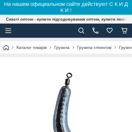
На нашем официальном сайте действуют С К И Д
К И !
Снасті оптом - купити підгодовування оптом, купити поплав
Каталог товарів
Грузила
Грузила спінінгові
Грузи