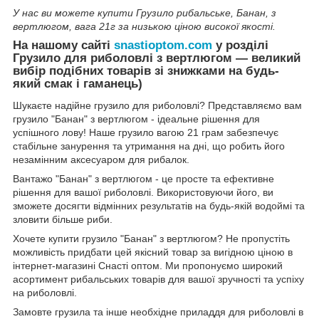
У нас ви можете купити Грузило рибальське, Банан, з
вертлюгом, вага 21г за низькою ціною високої якості.
На нашому сайті
snastioptom.com
у розділі
Грузило для риболовлі з вертлюгом — великий
вибір подібних товарів зі знижками на будь-
який смак і гаманець)
Шукаєте надійне грузило для риболовлі? Представляємо вам
грузило "Банан" з вертлюгом - ідеальне рішення для
успішного лову! Наше грузило вагою 21 грам забезпечує
стабільне занурення та утримання на дні, що робить його
незамінним аксесуаром для рибалок.
Вантажо "Банан" з вертлюгом - це просте та ефективне
рішення для вашої риболовлі. Використовуючи його, ви
зможете досягти відмінних результатів на будь-якій водоймі та
зловити більше риби.
Хочете купити грузило "Банан" з вертлюгом? Не пропустіть
можливість придбати цей якісний товар за вигідною ціною в
інтернет-магазині Снасті оптом. Ми пропонуємо широкий
асортимент рибальських товарів для вашої зручності та успіху
на риболовлі.
Замовте грузила та інше необхідне приладдя для риболовлі в