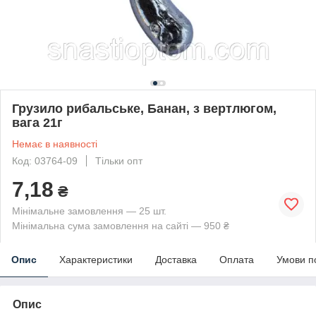
Грузило рибальське, Банан, з вертлюгом,
вага 21г
Немає в наявності
Код: 03764-09
Тільки опт
7,18
₴
Мінімальне замовлення — 25 шт.
Мінімальна сума замовлення на сайті — 950 ₴
Опис
Характеристики
Доставка
Оплата
Умови п
Опис