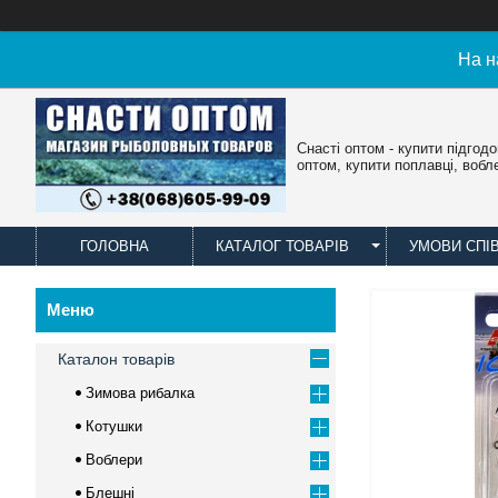
На н
Снасті оптом - купити підгод
оптом, купити поплавці, вобл
ГОЛОВНА
КАТАЛОГ ТОВАРІВ
УМОВИ СПІ
Каталон товарів
Зимова рибалка
Котушки
Воблери
Блешні