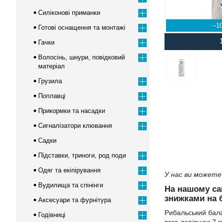
Силіконові приманки
–1
Готові оснащення та монтажі
Гачки
Волосінь, шнури, повідковий
матеріал
Грузила
Поплавці
Прикормки та насадки
Сигналізатори клювання
Садки
Підставки, триноги, род поди
Одяг та екіпірування
У нас ви можете 
Вудилища та спінінги
На нашому са
знижками на б
Аксесуари та фурнітура
Рибальський бала
Годівниці