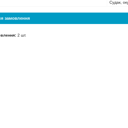
Судак, ок
ля замовлення
овлення:
2 шт.