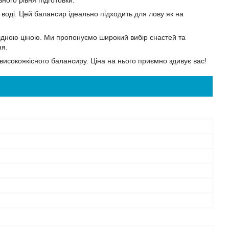
ного рівня підготовки.
воді. Цей балансир ідеально підходить для лову як на
гідною ціною. Ми пропонуємо широкий вибір снастей та
ня.
високоякісного балансиру. Ціна на нього приємно здивує вас!