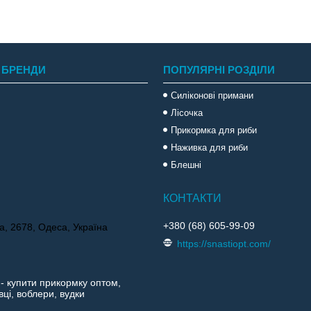
 БРЕНДИ
ПОПУЛЯРНІ РОЗДІЛИ
Силіконові примани
Лісочка
Прикормка для риби
Наживка для риби
Блешні
+380 (68) 605-99-09
а, 2678, Одеса, Україна
https://snastiopt.com/
 - купити прикормку оптом,
ці, воблери, вудки