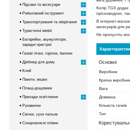
вага дорівнює 7 
Підсаки та аксесуари
Колір TGX додає 
Риболовний інструмент
прісноводних, та
В інтернет-магаз
Транспортування та зберігання
аксесуарів для ри
Туристичні меблі
Не пропустіть мо
Батарейки, акумулятори,
зарядні пристрої
Характеристи
Газові пічки, горілки, балони
Основні
Дрібниці для дому
Клей
Виробник
Пакети, мішки
Країна виробни
Плащі-дощовики
Вага
Прилади освітлення
Довжина
Кількість гачків
Рукавички
Тип
Свічки, сухе пальне
Користувальн
Сонцезахисні плівки