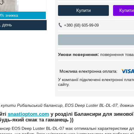
Купити
Купити
0%
1 день
+380 (68) 605-99-09
повернення това
У компанії підключені електронні пла
сайту.
купити Рибальський балансир, EOS Deep Luster BL-DL-07, довжина 
йті
snastioptom.com
у розділі Балансири для зимової 
удь-який смак та гаманець ))
нсир EOS Deep Luster BL-DL-07 має оптимальні характеристики для