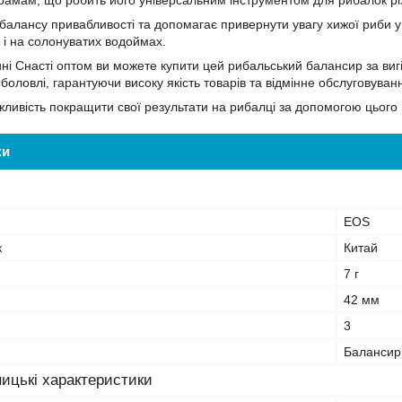
грамам, що робить його універсальним інструментом для рибалок різ
балансу привабливості та допомагає привернути увагу хижої риби у 
к і на солонуватих водоймах.
ині Снасті оптом ви можете купити цей рибальський балансир за ви
боловлі, гарантуючи високу якість товарів та відмінне обслуговуван
жливість покращити свої результати на рибалці за допомогою цього 
ки
EOS
к
Китай
7 г
42 мм
3
Балансир
ицькі характеристики