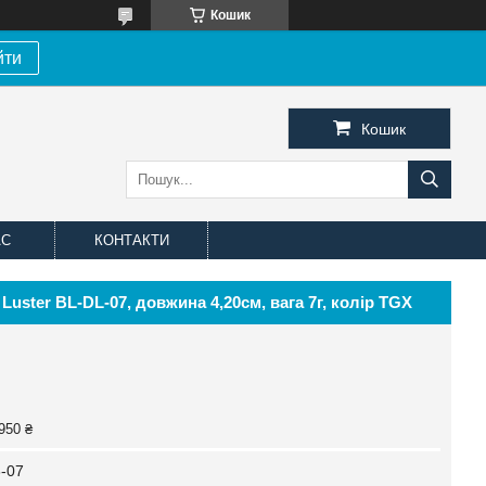
Кошик
йти
Кошик
АС
КОНТАКТИ
uster BL-DL-07, довжина 4,20см, вага 7г, колір TGX
950 ₴
-07