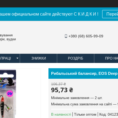
ашем официальном сайте действуют С К И Д К И !
Пере
овування
+380 (68) 605-99-09
ери, вудки
ВПРАЦІ
ЗНИЖКИ
РОЗДРІБ
ПРО Н
Рибальський балансир, EOS Deep L
106,37 ₴
95,73 ₴
Мінімальне замовлення — 2 шт.
Мінімальна сума замовлення на сайті — 
В наявності
Тільки оптом
Код:
04123