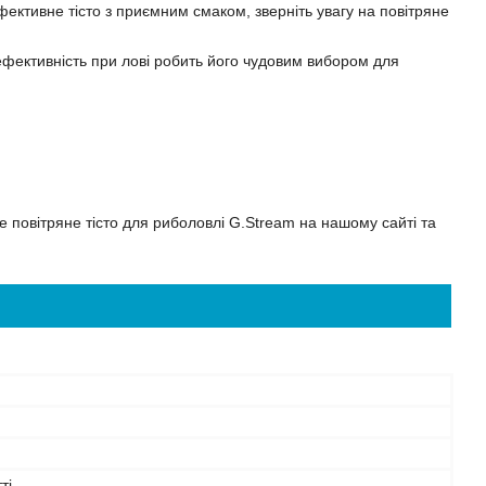
ективне тісто з приємним смаком, зверніть увагу на повітряне
 ефективність при лові робить його чудовим вибором для
те повітряне тісто для риболовлі G.Stream на нашому сайті та
ті