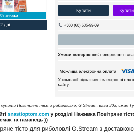
Купити
Купити
0%
2 дні
+380 (68) 605-99-09
повернення това
У компанії підключені електронні пла
сайту.
купити Повітряне тісто рибальське, G.Stream, вага 30г, смак Ту
йті
snastioptom.com
у розділі Наживка Повітряне тіст
смак та гаманець ))
тряне тісто для риболовлі G.Stream з доставкою 