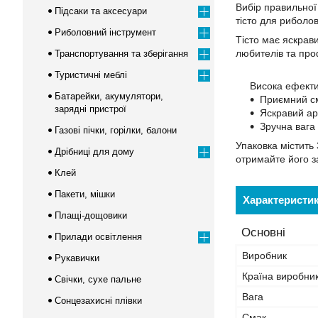
Вибір правильної
Підсаки та аксесуари
тісто для риболов
Риболовний інструмент
Тісто має яскрав
любителів та про
Транспортування та зберігання
Туристичні меблі
Висока ефектив
Батарейки, акумулятори,
Приємний см
зарядні пристрої
Яскравий ар
Зручна вага
Газові пічки, горілки, балони
Упаковка містить 
Дрібниці для дому
отримайте його за
Клей
Пакети, мішки
Характеристи
Плащі-дощовики
Основні
Прилади освітлення
Виробник
Рукавички
Країна виробни
Свічки, сухе пальне
Вага
Сонцезахисні плівки
Смак