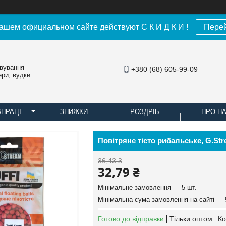
ашем официальном сайте действуют С К И Д К И !
Пере
овування
+380 (68) 605-99-09
ери, вудки
ВПРАЦІ
ЗНИЖКИ
РОЗДРІБ
ПРО Н
Повітряне тісто рибальське, G.Stre
36,43 ₴
32,79 ₴
Мінімальне замовлення — 5 шт.
Мінімальна сума замовлення на сайті — 
Готово до відправки
Тільки оптом
Ко