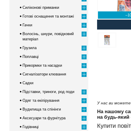
Силіконові приманки
–1
Готові оснащення та монтажі
Гачки
Волосінь, шнури, повідковий
матеріал
Грузила
Поплавці
Прикормки та насадки
Сигналізатори клювання
Садки
Підставки, триноги, род поди
Одяг та екіпірування
У нас ви можете 
Вудилища та спінінги
На нашому са
на будь-який 
Аксесуари та фурнітура
Купити пові
Годівниці