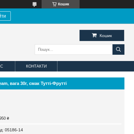
Кошик
йти
Кошик
АС
КОНТАКТИ
am, вага 30г, смак Тутті-Фрутті
950 ₴
д:
05186-14