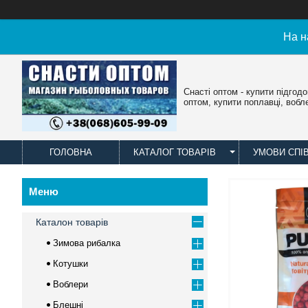
На н
Снасті оптом - купити підгод
оптом, купити поплавці, вобл
ГОЛОВНА
КАТАЛОГ ТОВАРІВ
УМОВИ СПІ
Каталон товарів
Зимова рибалка
Котушки
Воблери
Блешні