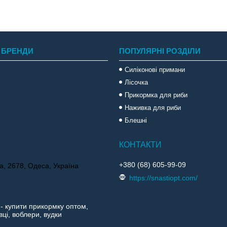
 БРЕНДИ
ПОПУЛЯРНІ РОЗДІЛИ
Силіконові примани
Лісочка
Прикормка для риби
Наживка для риби
Блешні
+380 (68) 605-99-09
а, 2678, Одеса, Україна
https://snastiopt.com/
 - купити прикормку оптом,
ці, воблери, вудки