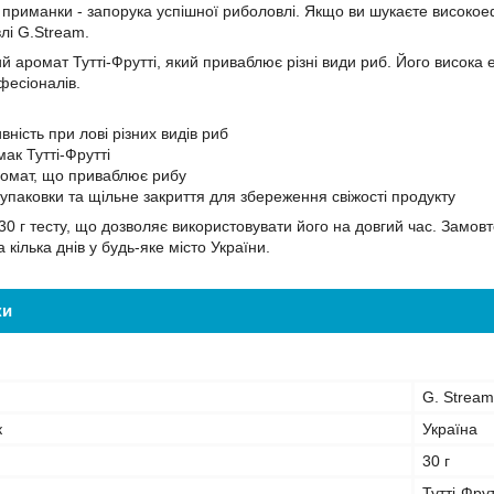
 приманки - запорука успішної риболовлі. Якщо ви шукаєте високоеф
лі G.Stream.
ий аромат Тутті-Фрутті, який приваблює різні види риб. Його висока
фесіоналів.
ність при лові різних видів риб
ак Тутті-Фрутті
омат, що приваблює рибу
 упаковки та щільне закриття для збереження свіжості продукту
30 г тесту, що дозволяє використовувати його на довгий час. Замов
 кілька днів у будь-яке місто України.
ки
G. Stream
к
Україна
30 г
Тутті-Фрут