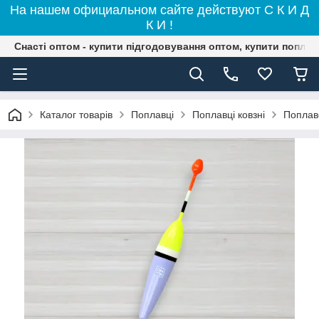
На нашем официальном сайте действуют С К И Д
К И !
Снасті оптом - купити підгодовування оптом, купити поплав
Каталог товарів
Поплавці
Поплавці ковзні
Поплав