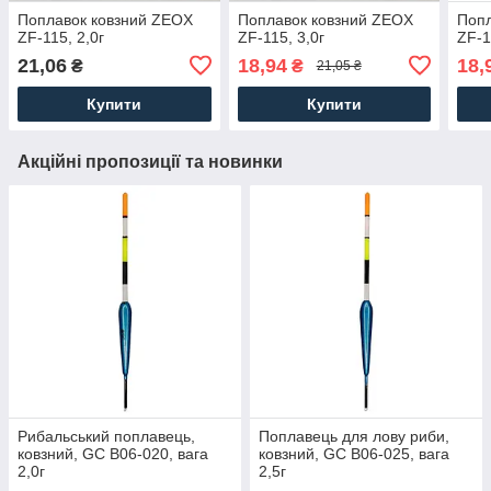
Поплавок ковзний ZEOX
Поплавок ковзний ZEOX
Попл
ZF-115, 2,0г
ZF-115, 3,0г
ZF-1
21,06
18,94
18,
₴
₴
21,05 ₴
Купити
Купити
Акційні пропозиції та новинки
Рибальський поплавець,
Поплавець для лову риби,
ковзний, GC B06-020, вага
ковзний, GC B06-025, вага
2,0г
2,5г