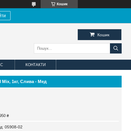
Кошик
йти
Кошик
АС
КОНТАКТИ
 Mix, 1кг, Слива - Мед
950 ₴
д:
05908-02