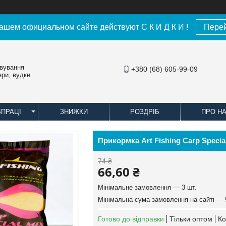
ашем официальном сайте действуют С К И Д К И !
Пере
овування
+380 (68) 605-99-09
ери, вудки
ВПРАЦІ
ЗНИЖКИ
РОЗДРІБ
ПРО Н
Прикормка Art Fishing Carp Special
74 ₴
66,60 ₴
Мінімальне замовлення — 3 шт.
Мінімальна сума замовлення на сайті — 
Готово до відправки
Тільки оптом
Ко