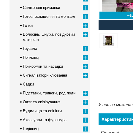
Силіконові приманки
–1
Готові оснащення та монтажі
Гачки
Волосінь, шнури, повідковий
матеріал
Грузила
Поплавці
Прикормки та насадки
Сигналізатори клювання
Садки
Підставки, триноги, род поди
Одяг та екіпірування
У нас ви можете 
Вудилища та спінінги
Характеристи
Аксесуари та фурнітура
Годівниці
Основні