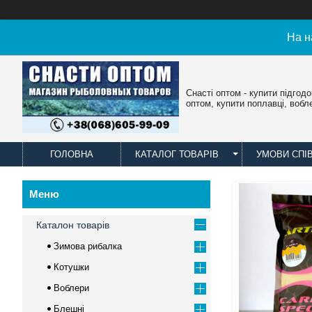
На н
Снасті оптом - купити підгод
оптом, купити поплавці, вобл
ГОЛОВНА
КАТАЛОГ ТОВАРІВ
УМОВИ СПІ
Каталон товарів
Зимова рибалка
Котушки
Воблери
Блешні