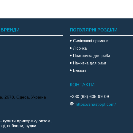
 БРЕНДИ
ПОПУЛЯРНІ РОЗДІЛИ
Силіконові примани
Лісочка
Прикормка для риби
Наживка для риби
Блешні
+380 (68) 605-99-09
а, 2678, Одеса, Україна
https://snastiopt.com/
 - купити прикормку оптом,
ці, воблери, вудки