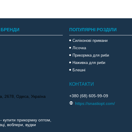
 БРЕНДИ
ПОПУЛЯРНІ РОЗДІЛИ
Силіконові примани
Лісочка
Прикормка для риби
Наживка для риби
Блешні
+380 (68) 605-99-09
а, 2678, Одеса, Україна
https://snastiopt.com/
 - купити прикормку оптом,
ці, воблери, вудки