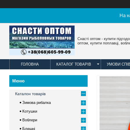
На н
Снасті оптом - купити підгод
оптом, купити поплавці, вобл
ГОЛОВНА
КАТАЛОГ ТОВАРІВ
УМОВИ СПІ
Каталон товарів
Зимова рибалка
Котушки
Воблери
Блешні