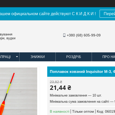
ашем официальном сайте действуют С К И Д К И !
Пере
овування
+380 (68) 605-99-09
ери, вудки
ВПРАЦІ
ЗНИЖКИ
РОЗДРІБ
ПРО Н
Поплавок ковзний Inquisitor M-3, 4
23,82 ₴
21,44 ₴
Мінімальне замовлення — 10 шт.
Мінімальна сума замовлення на сайті — 
В наявності
Тільки оптом
Код:
06019