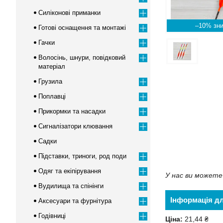
Силіконові приманки
–10%
Готові оснащення та монтажі
Гачки
Волосінь, шнури, повідковий
матеріал
Грузила
Поплавці
Прикормки та насадки
Сигналізатори клювання
Садки
Підставки, триноги, род поди
Одяг та екіпірування
У нас ви можете 
Вудилища та спінінги
Інформація д
Аксесуари та фурнітура
Годівниці
Ціна:
21,44 ₴