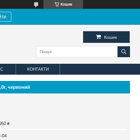
Кошик
йти
Кошик
АС
КОНТАКТИ
,0г, червоний
950 ₴
-04