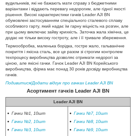
вудильників, які не бажають мати справу з бюджетними
варіантами і віддають перевагу недорогим, але гідної якості
рішення. Високі характеристики гачків Leader AJI BN
обумовлені застосуванням спеціального сталевого сплаву
особливого гарту, який надає їм гарну міцність на розгин, але
при цьому виключає зайву крихкість. Заточка жала хімічна, це
додає не тільки високу гостроту, але і її тривале збереження.
Термообробка, маленька борідка, гостре жало, гальванічне
покриття і якісна сталь, все це разом зі строгим контролем
техпроцесу виробництва дозволяє отримати недорогі за
ціною, але якісні гачки. Гачок Leader AJI BN Корейського
виробництва, фірма має понад 30 років досвіду виробництва
гачків.
Подивитися/Додати відгук про гачках
Leader
AJI BN
Асортимент гачків
Leader
AJI BN
Leader AJI BN
Гачки №1, 10шт
Гачки №7, 10шт
Гачки №2, 10шт
Гачки №8, 10шт
Гачки №3, 10шт
Гачки №9, 10шт