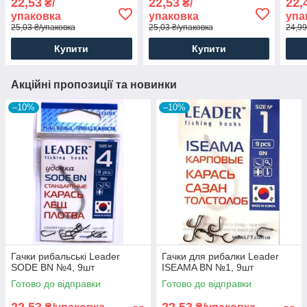
22,53
22,53
22,
₴/
₴/
упаковка
упаковка
упа
25,03 ₴/упаковка
25,03 ₴/упаковка
24,99
Купити
Купити
Акційні пропозиції та новинки
–10%
–10%
Гачки рибальські Leader
Гачки для рибалки Leader
SODE BN №4, 9шт
ISEAMA BN №1, 9шт
Готово до відправки
Готово до відправки