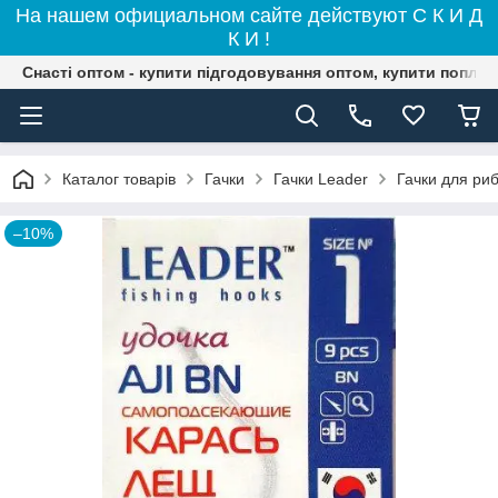
На нашем официальном сайте действуют С К И Д
К И !
Снасті оптом - купити підгодовування оптом, купити поплав
Каталог товарів
Гачки
Гачки Leader
Гачки для ри
–10%