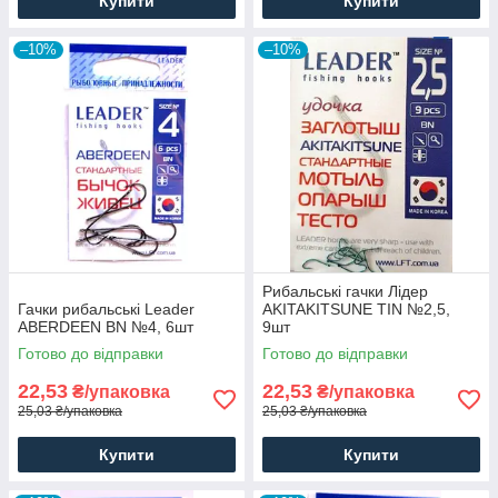
Купити
Купити
–10%
–10%
Рибальські гачки Лідер
Гачки рибальські Leader
AKITAKITSUNE TIN №2,5,
ABERDEEN BN №4, 6шт
9шт
Готово до відправки
Готово до відправки
22,53
22,53
₴/упаковка
₴/упаковка
25,03 ₴/упаковка
25,03 ₴/упаковка
Купити
Купити