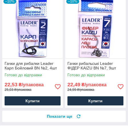
–10%
–10%
Гачки для рибалки Leader
Гачки рибальські Leader
Карп Бойловий BN №2, 4шт
ФІДЕР KAIZU BN №7, 9шт
Готово до відправки
Готово до відправки
22,53
22,49
₴/упаковка
₴/упаковка
25,03 ₴/упаковка
24,99 ₴/упаковка
Купити
Купити
Показати ще