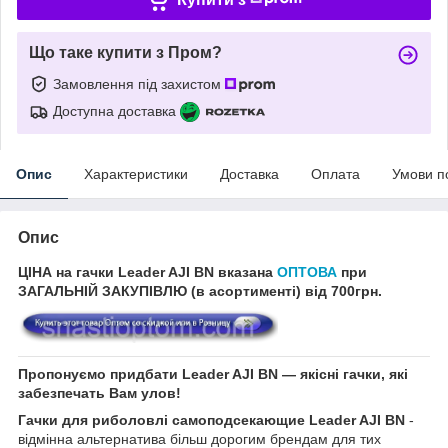
Що таке купити з Пром?
Замовлення під захистом
Доступна доставка
Опис
Характеристики
Доставка
Оплата
Умови п
Опис
ЦІНА на гачки
Leader AJI BN
вказана
ОПТОВА
при
ЗАГАЛЬНІЙ ЗАКУПІВЛЮ (в асортименті) від 700грн.
Пропонуємо придбати Leader AJI BN
― якісні гачки, які
забезпечать Вам улов!
Гачки для риболовлі самоподсекающие Leader AJI BN
-
відмінна альтернатива більш дорогим брендам для тих