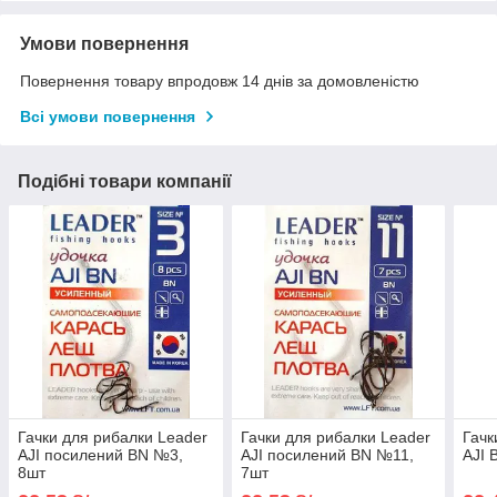
Умови повернення
Повернення товару впродовж 14 днів за домовленістю
Всі умови повернення
Подібні товари компанії
Гачки для рибалки Leader
Гачки для рибалки Leader
Гачк
AJI посилений BN №3,
AJI посилений BN №11,
AJI 
8шт
7шт