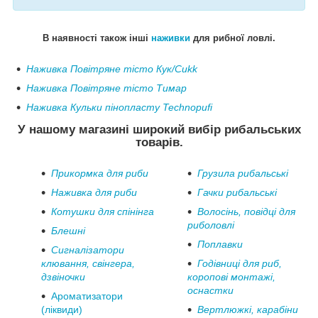
В наявності також інші
наживки
для рибної ловлі.
Наживка Повітряне тісто Кук/Cukk
Наживка Повітряне тісто Тимар
Наживка Кульки пінопласту
Technopufi
У нашому магазині широкий вибір рибальських
товарів.
Прикормка для риби
Грузила рибальські
Наживка для риби
Гачки рибальські
Котушки для спінінга
Волосінь, повідці для
риболовлі
Блешні
Поплавки
Сигналізатори
клювання, свінгера,
Годівниці для риб,
дзвіночки
коропові монтажі,
оснастки
Ароматизатори
(ліквиди)
Вертлюжкі, карабіни