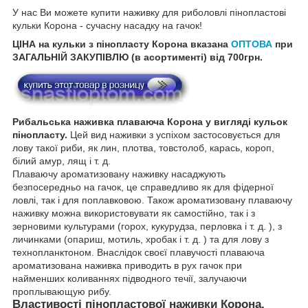
У нас Ви можете купити наживку для риболовлі пінопластові
кульки Корона - сучасну насадку на гачок!
ЦІНА на кульки з пінопласту
Корона
вказана
ОПТОВА
при
ЗАГАЛЬНІЙ ЗАКУПІВЛЮ (в асортименті) від 700грн.
Рибальська наживка плаваюча Корона у вигляді кульок
пінопласту.
Цей вид наживки з успіхом застосовується для
лову такої риби, як лин, плотва, товстолоб, карась, короп,
білий амур, лящ і т. д.
Плаваючу ароматизовану наживку насаджують
безпосередньо на гачок, це справедливо як для фідерної
ловлі, так і для поплавковою. Також ароматизовану плаваючу
наживку можна використовувати як самостійно, так і з
зерновими культурами (горох, кукурудза, перловка і т. д. ), з
личинками (опариш, мотиль, хробак і т. д. ) та для лову з
технопланктоном. Внаслідок своєї плавучості плаваюча
ароматизована наживка приводить в рух гачок при
найменших коливаннях підводного течії, залучаючи
проплывающую рибу.
Властивості пінопластової наживки Корона.