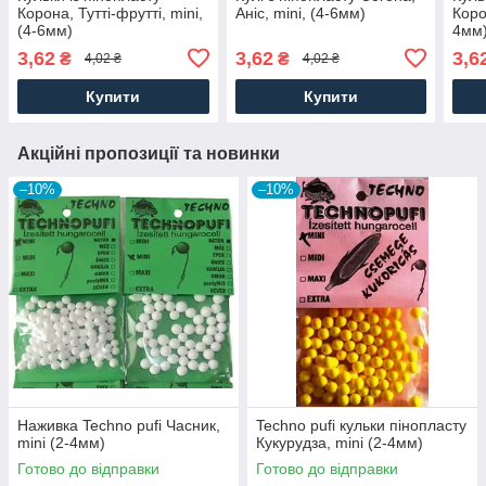
Корона, Тутті-фрутті, mini,
Аніс, mini, (4-6мм)
Коро
(4-6мм)
4мм
3,62
3,62
3,6
₴
₴
4,02 ₴
4,02 ₴
Купити
Купити
Акційні пропозиції та новинки
–10%
–10%
Наживка Techno pufi Часник,
Techno pufi кульки пінопласту
mini (2-4мм)
Кукурудза, mini (2-4мм)
Готово до відправки
Готово до відправки