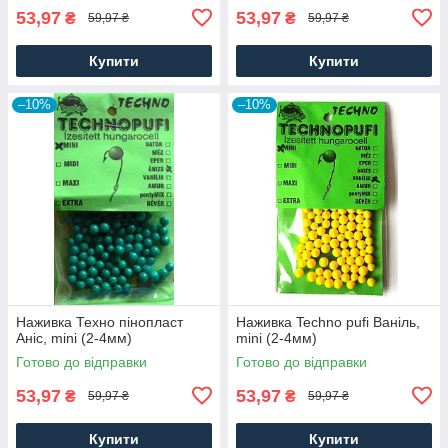
53,97
53,97
₴
₴
59,97 ₴
59,97 ₴
Купити
Купити
–10%
–10%
Наживка Техно пінопласт
Наживка Techno pufi Ваніль,
Аніс, mini (2-4мм)
mini (2-4мм)
Готово до відправки
Готово до відправки
53,97
53,97
₴
₴
59,97 ₴
59,97 ₴
Купити
Купити