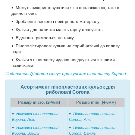
Можуть використовуватися як в поплавковою, так і в
донної ловлі.
Зроблені з легкого і повітряного матеріалу.
Кульки для наживки мають гарну плавучість.
Відмінно тримається на гачку.
Пінополістиролові кульки не сприйнятливі до впливу
води.
Кульки з пінопласту чудово поєднуються з іншими
наживками.
Подивитися/Додати відгук про кульках пінопласту
Корона
Асортимент пінопластових кульок для
риболовлі
Corona
Розмір micro, (2-4мм)
Розмір mini, (4-6мм)
Наживка пінопластова
Пінопластова наживка
Корона, Аніс
Corona, Аніс
Наживка пінопластова
Пінопластова наживка
Корона, Ваніль
Corona, Ваніль