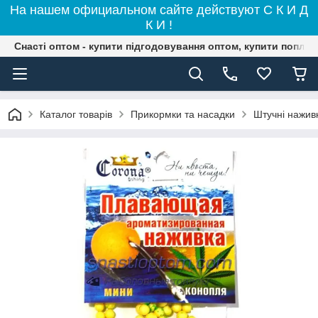
На нашем официальном сайте действуют С К И Д
К И !
Снасті оптом - купити підгодовування оптом, купити поплав
Каталог товарів
Прикормки та насадки
Штучні нажив