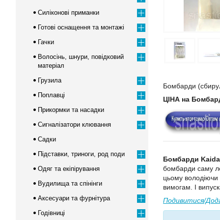
Силіконові приманки
Готові оснащення та монтажі
Гачки
Волосінь, шнури, повідковий
матеріал
Грузила
Бомбарди (сбирул
Поплавці
ЦІНА на Бомбар
Прикормки та насадки
Сигналізатори клювання
Садки
Підставки, триноги, род поди
Бомбарди Kaida
бомбарди саму ле
Одяг та екіпірування
цьому володіючи
Вудилища та спінінги
вимогам. І випуск
Аксесуари та фурнітура
Подивитися/Дода
Годівниці