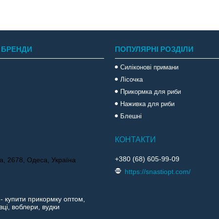
 БРЕНДИ
ПОПУЛЯРНІ РОЗДІЛИ
Силіконові примани
Лісочка
Прикормка для риби
Наживка для риби
Блешні
+380 (68) 605-99-09
а, 2678, Одеса, Україна
https://snastiopt.com/
 - купити прикормку оптом,
ці, воблери, вудки