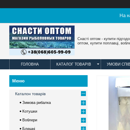
На н
Снасті оптом - купити підгод
оптом, купити поплавці, вобл
ГОЛОВНА
КАТАЛОГ ТОВАРІВ
УМОВИ СПІ
Каталон товарів
Зимова рибалка
Котушки
Воблери
Блешні