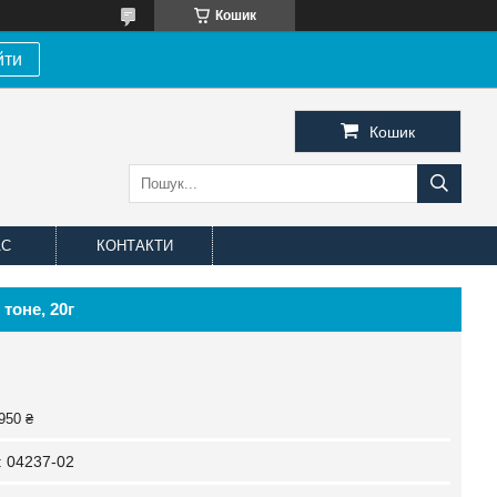
Кошик
йти
Кошик
АС
КОНТАКТИ
тоне, 20г
950 ₴
:
04237-02