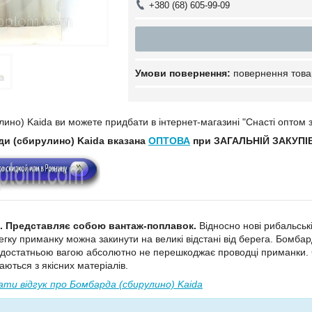
+380 (68) 605-99-09
повернення това
ино) Kaida ви можете придбати в інтернет-магазині "Снасті оптом з
ди (сбирулино) Kaida вказана
ОПТОВА
при ЗАГАЛЬНІЙ ЗАКУПІВЛ
. Представляє собою вантаж-поплавок.
Відносно нові рибальськ
гку приманку можна закинути на великі відстані від берега. Бомба
 достатньою вагою абсолютно не перешкоджає проводці приманки. 
аються з якісних матеріалів.
ти відгук про Бомбарда (сбирулино) Kaida