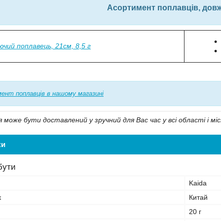
Асортимент поплавців, довжи
ючий поплавець, 21см, 8,5 г
ент поплавців в нашому магазині
може бути доставлений у зручний для Вас час у всі області і міс
ки
бути
Kaida
к
Китай
20 г