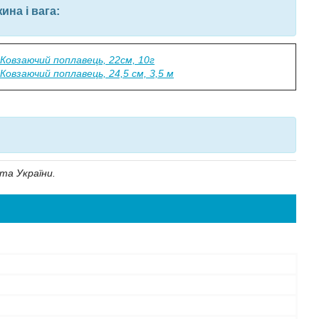
на і вага:
Ковзаючий поплавець, 22см, 10г
Ковзаючий поплавець, 24,5 см, 3,5 м
та України.