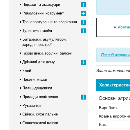
Підсаки та аксесуари
Риболовний інструмент
Транспортування та зберігання
Ковза
Туристичні меблі
Батарейки, акумулятори,
зарядні пристрої
Газові пічки, горілки, балони
Повний асортим
Дрібниці для дому
Ваше замовлення 
Клей
Пакети, мішки
Характеристи
Плащі-дощовики
Прилади освітлення
Основні атри
Рукавички
Виробник
Свічки, сухе пальне
Країна виробни
Сонцезахисні плівки
Вага