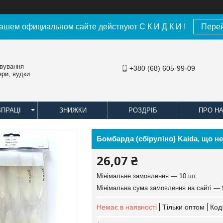
ашем официальном сайте действуют С К И Д К И !
Пере
овування
+380 (68) 605-99-09
ери, вудки
ВПРАЦІ
ЗНИЖКИ
РОЗДРІБ
ПРО Н
Бомбарда (сбіруліно) Kaida, що не 
26,07 ₴
Мінімальне замовлення — 10 шт.
Мінімальна сума замовлення на сайті — 
Немає в наявності
Тільки оптом
Код