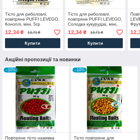
Тісто для риболовлі,
Тісто для риболовлі,
Пові
повітряне PUFFI LEVEGO,
повітряне PUFFI LEVEGO,
LEVE
Коноплі, міні, 5гр.
Солодка кукурудза, міні,
Фрут
5гр.
12,34
12,34
12,
₴
₴
13,71 ₴
13,71 ₴
Купити
Купити
Акційні пропозиції та новинки
–10%
–10%
Повітряне тісто наживка
Тісто повітряне для