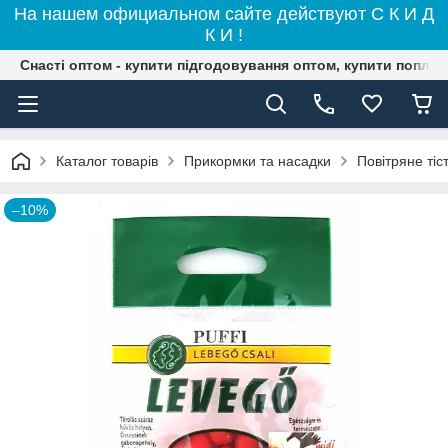
На нашем официальном сайте действуют С К И Д
К И !
Снасті оптом - купити підгодовування оптом, купити поплав
Каталог товарів
Прикормки та насадки
Повітряне тіс
–10%