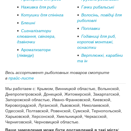
Наживка для риби
Гачки рибальські
Котушки для спінінга
Волосінь, повідці для
риболовлі
Блешні
Поплавки
Сигналізатори
клювання, свінгера,
Годівниці для риб,
дзвіночки
коропові монтажі,
оснастки
Ароматизатори
(ліквиди)
Вертлюжкі, карабіни
та ін
Весь ассортимент рыболовных товаров смотрите
в
прайс-листе
Мы работаем с: Крымом, Винницкой областью, Волынской,
Днепропетровской, Донецкой, Житомирской, Закарпатской,
Запорожской областью, Ивано-Франковской, Киевской,
Кировоградской, Луганской, Львовской, Николаевской,
Одесской, Полтавской, Ровенской, Сумской, Тернопольской,
Харьковской, Херсонской, Хмельницкой, Черкасской,
Черниговской, Черновицкой областью.
Ваше замовлення може бути доставлений в такі міста: