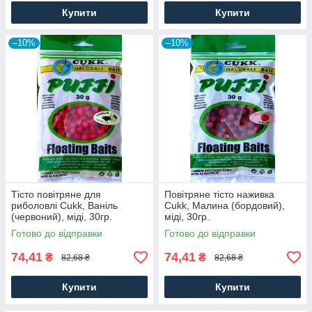
Купити
Купити
–10%
–10%
Тісто повітряне для
Повітряне тісто наживка
риболовлі Cukk, Ваніль
Cukk, Малина (бордовий),
(червоний), міді, 30гр.
міді, 30гр.
Готово до відправки
Готово до відправки
74,41
74,41
₴
₴
82,68 ₴
82,68 ₴
Купити
Купити