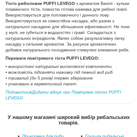
Тісто риболовне PUFFI LEVEGO
з ароматом Ванілі - кульки
плаваючого тіста, повністю готова наживка для рибної ловлі.
Використовується для поплавочного і донного лову.
Використовується як самостійна насадка, або разом з
натуральної насадкою для збільшення ефективності. Не тоне
у мулі, не губиться в водоростях і гравії. Складається з
натуральних інгредієнтів. Являє собою результативну легку
насадку з сильним ароматом. За рахунок ароматичних
добавок натурального походження стимулює клювання риби.
Переваги повітряного тіста PUFFI LEVEGO:
▪ використані натуральні високоякісні компоненти.
▪ можливість підганяти наживку під певний вид риб.
▪ тривалий (до 5 років) термін зберігання.
▪ упаковано в герметичний пакет.
Подивитися/Додати відгук про Повітряне тісто PUFFI
LEVEGO
У нашому магазині широкий вибір рибальських
товарів.
Прикормка для риби
Грузила рибальські