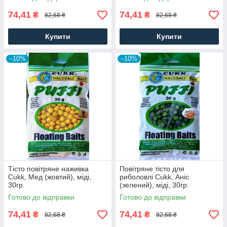
74,41
74,41
₴
₴
82,68 ₴
82,68 ₴
Купити
Купити
–10%
–10%
Тісто повітряне наживка
Повітряне тісто для
Cukk, Мед (жовтий), міді,
риболовлі Cukk, Аніс
30гр.
(зелений), міді, 30гр.
Готово до відправки
Готово до відправки
74,41
74,41
₴
₴
82,68 ₴
82,68 ₴