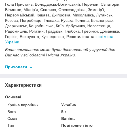
Гола Пристань, Володарськ-Волинський, Перечин, Євпаторія,
Білицьке, Міжгір'я, Свалява, Олександрівка, Зимогір'ї,
Первомайський, Іршава, Дніпровка, Миколаївка, Луганськ,
Козова, Погребище, Глеваха, Руська Поляна, Вільногірськ,
Дзержинськ, Коцюбинське, Київ, Арбузинка, Новоселиця,
Радомишль, Рогатин, Градизьк, Глибока, Гребінки, Доманівка,
Горіхів, Ясинувата, Кузнецовськ, Решетилівка та
інші міста
України
.
Ваше замовлення може бути доставлений у зручний для
Вас час у всі області і міста України.
Приховати
Характеристики
Основні
Країна виробник
Україна
Вага
5 г
Смак
Ваніль
Тип
Повітряне тісто