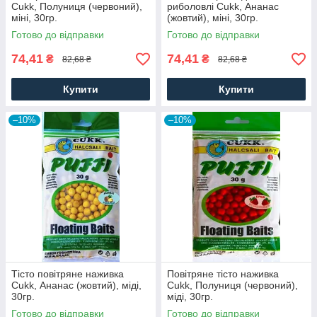
Cukk, Полуниця (червоний),
риболовлі Cukk, Ананас
міні, 30гр.
(жовтий), міні, 30гр.
Готово до відправки
Готово до відправки
74,41
74,41
₴
₴
82,68 ₴
82,68 ₴
Купити
Купити
–10%
–10%
Тісто повітряне наживка
Повітряне тісто наживка
Cukk, Ананас (жовтий), міді,
Cukk, Полуниця (червоний),
30гр.
міді, 30гр.
Готово до відправки
Готово до відправки