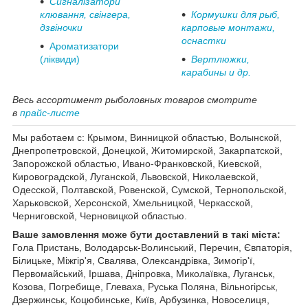
Сигналізатори
клювання, свінгера,
Кормушки для рыб,
дзвіночки
карповые монтажи,
оснастки
Ароматизатори
(ліквиди)
Вертлюжки,
карабины и др.
Весь ассортимент рыболовных товаров смотрите
в
прайс-листе
Мы работаем с: Крымом, Винницкой областью, Волынской,
Днепропетровской, Донецкой, Житомирской, Закарпатской,
Запорожской областью, Ивано-Франковской, Киевской,
Кировоградской, Луганской, Львовской, Николаевской,
Одесской, Полтавской, Ровенской, Сумской, Тернопольской,
Харьковской, Херсонской, Хмельницкой, Черкасской,
Черниговской, Черновицкой областью.
Ваше замовлення може бути доставлений в такі міста:
Гола Пристань, Володарськ-Волинський, Перечин, Євпаторія,
Білицьке, Міжгір'я, Свалява, Олександрівка, Зимогір'ї,
Первомайський, Іршава, Дніпровка, Миколаївка, Луганськ,
Козова, Погребище, Глеваха, Руська Поляна, Вільногірськ,
Дзержинськ, Коцюбинське, Київ, Арбузинка, Новоселиця,