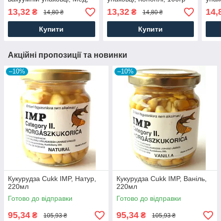
100гр
13,32
13,32
14,
₴
₴
14,80 ₴
14,80 ₴
Купити
Купити
Акційні пропозиції та новинки
–10%
–10%
Кукурудза Cukk IMP, Натур,
Кукурудза Cukk IMP, Ваніль,
220мл
220мл
Готово до відправки
Готово до відправки
95,34
95,34
₴
₴
105,93 ₴
105,93 ₴