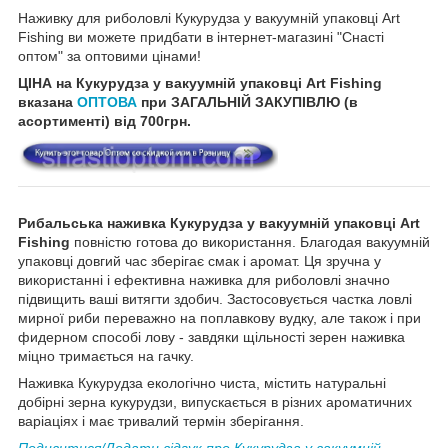
Наживку для риболовлі Кукурудза у вакуумній упаковці Art
Fishing ви можете придбати в інтернет-магазині "Снасті
оптом" за оптовими цінами!
ЦІНА на Кукурудза у вакуумній упаковці Art Fishing
вказана
ОПТОВА
при ЗАГАЛЬНІЙ ЗАКУПІВЛЮ (в
асортименті) від 700грн.
Рибальська наживка Кукурудза у вакуумній упаковці Art
Fishing
повністю готова до використання. Благодая вакуумній
упаковці довгий час зберігає смак і аромат. Ця зручна у
використанні і ефективна наживка для риболовлі значно
підвищить ваші витягти здобич. Застосовується частка ловлі
мирної риби переважно на поплавкову вудку, але також і при
фидерном способі лову - завдяки щільності зерен наживка
міцно тримається на гачку.
Наживка Кукурудза екологічно чиста, містить натуральні
добірні зерна кукурудзи, випускається в різних ароматичних
варіаціях і має тривалий термін зберігання.
Подивитися/Додати відгук про
Кукурудза у вакуумній