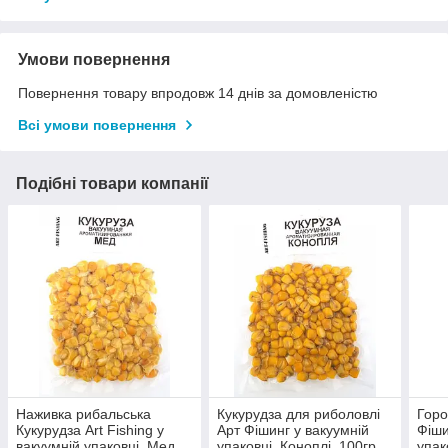
Умови повернення
Повернення товару впродовж 14 днів за домовленістю
Всі умови повернення
Подібні товари компанії
Наживка рибальська
Кукурудза для риболовлі
Горо
Кукурудза Art Fishing у
Арт Фішинг у вакуумній
Фіши
вакуумній упаковці, Мед,
упаковці, Коноплі, 100гр
упак