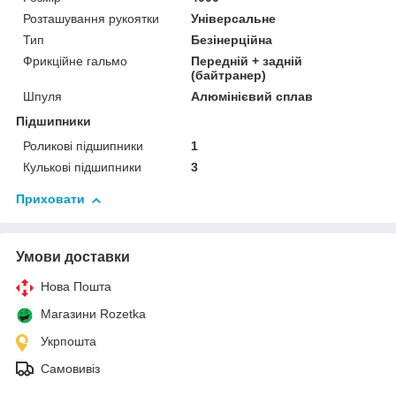
Розташування рукоятки
Універсальне
Тип
Безінерційна
Фрикційне гальмо
Передній + задній
(байтранер)
Шпуля
Алюмінієвий сплав
Підшипники
Роликові підшипники
1
Кулькові підшипники
3
Приховати
Умови доставки
Нова Пошта
Магазини Rozetka
Укрпошта
Самовивіз