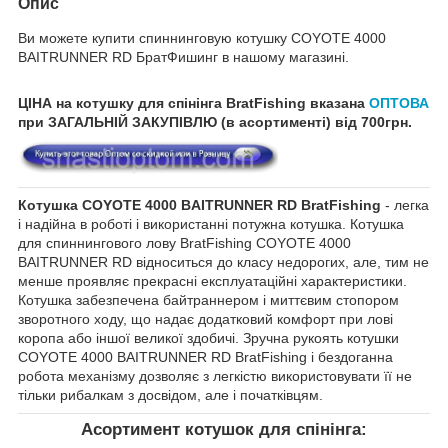
Опис
Ви можете купити спиннинговую котушку COYOTE 4000
BAITRUNNER RD БратФишинг в нашому магазині.
ЦІНА на котушку для спінінга BratFishing вказана
ОПТОВА
при ЗАГАЛЬНІЙ ЗАКУПІВЛЮ (в асортименті) від 700грн.
Котушка COYOTE 4000 BAITRUNNER RD BratFishing
- легка
і надійна в роботі і використанні потужна котушка. Котушка
для спиннингового лову BratFishing COYOTE 4000
BAITRUNNER RD відноситься до класу недорогих, але, тим не
менше проявляє прекрасні експлуатаційні характеристики.
Котушка забезпечена байтраннером і миттєвим стопором
зворотного ходу, що надає додатковий комфорт при лові
коропа або іншої великої здобичі. Зручна рукоять котушки
COYOTE 4000 BAITRUNNER RD BratFishing і бездоганна
робота механізму дозволяє з легкістю використовувати її не
тільки рибалкам з досвідом, але і початківцям.
Асортимент котушок для спінінга: