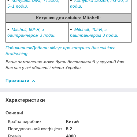
Котушка Diva, YT3000,
Котушка Diozen, FG-30, 3
5+1 подш.
подш.
Котушки для спінінга
Mitchell
:
Mitchell, 60FR, з
Mitchell, 40FR, з
байтраннером 3 подш.
байтраннером 3 подш.
Подивитися/Додати відгук про котушки для спінінга
BratFishing
Ваше замовлення може бути доставлений у зручний для
Вас час у всі області і міста України.
Приховати
Характеристики
Основні
Країна виробник
Китай
Передавальний коефіцієнт
5.2
Розмір
4000