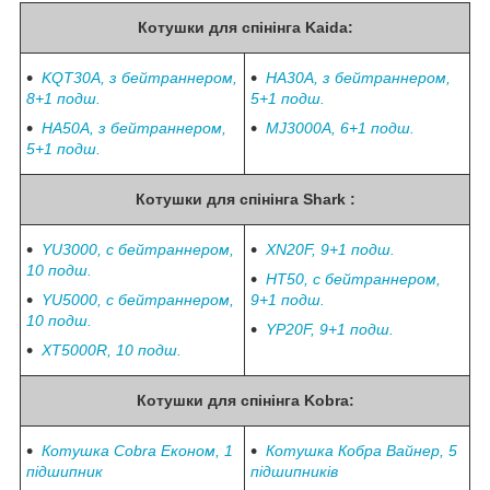
Котушки для спінінга Kaida:
KQT30A, з бейтраннером,
HA30A, з бейтраннером,
8+1 подш.
5+1 подш.
HA50A, з бейтраннером,
MJ3000A, 6+1 подш.
5+1 подш.
Котушки для спінінга Shark :
YU3000, c бейтраннером,
XN20F, 9+1
подш.
10 подш.
HT50, c бейтраннером,
YU5000, c бейтраннером,
9+1
подш.
10
подш.
YP20F, 9+1 подш.
XT5000R, 10
подш.
Котушки для спінінга Kobra:
Котушка Cobra Економ, 1
Котушка Кобра Вайнер, 5
підшипник
підшипників