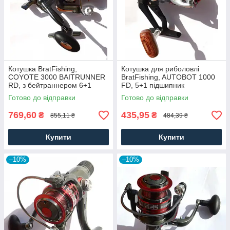
Котушка BratFishing,
Котушка для риболовлі
COYOTE 3000 BAITRUNNER
BratFishing, AUTOBOT 1000
RD, з бейтраннером 6+1
FD, 5+1 підшипник
підшипник
Готово до відправки
Готово до відправки
769,60
435,95
₴
₴
855,11 ₴
484,39 ₴
Купити
Купити
–10%
–10%