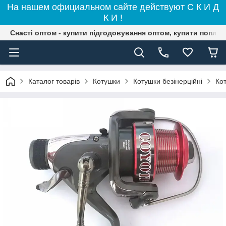
На нашем официальном сайте действуют С К И Д
К И !
Снасті оптом - купити підгодовування оптом, купити поплав
Каталог товарів
Котушки
Котушки безінерційні
Ко