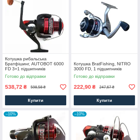
Котушка рибальська
Братфішинг, AUTOBOT 6000
Котушка BratFishing, NITRO
FD 3+1 підшипників
3000 FD, 1 підшипників
Готово до відправки
Готово до відправки
538,72
222,90
₴
₴
598,58 ₴
247,67 ₴
Купити
Купити
–10%
–10%