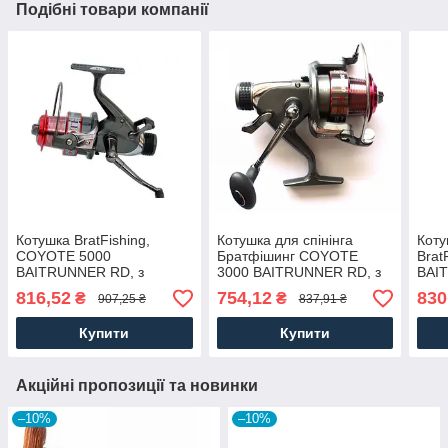
Подібні товари компанії
Котушка BratFishing,
Котушка для спінінга
Коту
COYOTE 5000
Братфішинг COYOTE
Brat
BAITRUNNER RD, з
3000 BAITRUNNER RD, з
BAI
бейтраннером 6+1
бейтраннером 3+1
бей
816,52
754,12
830
₴
₴
907,25 ₴
837,91 ₴
підшипників
підшипників
підш
Купити
Купити
Акційні пропозиції та новинки
–10%
–10%