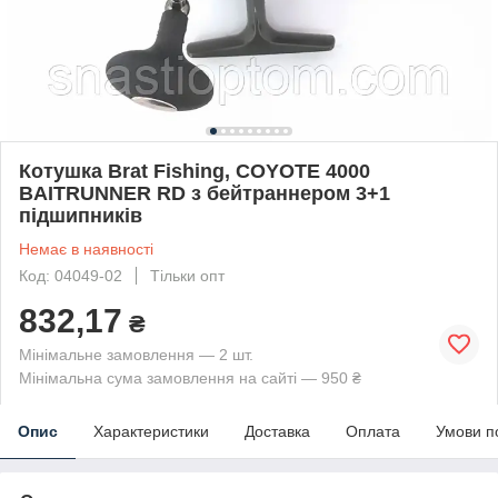
Котушка Brat Fishing, COYOTE 4000
BAITRUNNER RD з бейтраннером 3+1
підшипників
Немає в наявності
Код: 04049-02
Тільки опт
832,17
₴
Мінімальне замовлення — 2 шт.
Мінімальна сума замовлення на сайті — 950 ₴
Опис
Характеристики
Доставка
Оплата
Умови п