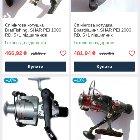
Спінінгова котушка
Спінінгова котушка
BratFishing, SHAR PEI 1000
Братфішинг, SHAR PEI 2000
RD, 5+1 підшипників
RD, 5+1 підшипник
Готово до відправки
Готово до відправки
466,92
481,94
₴
₴
518,80 ₴
535,49 ₴
Купити
Купити
–10%
–10%