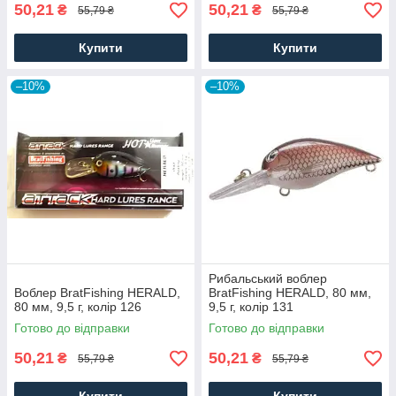
50,21
50,21
₴
₴
55,79 ₴
55,79 ₴
Купити
Купити
–10%
–10%
Рибальський воблер
Воблер BratFishing HERALD,
BratFishing HERALD, 80 мм,
80 мм, 9,5 г, колір 126
9,5 г, колір 131
Готово до відправки
Готово до відправки
50,21
50,21
₴
₴
55,79 ₴
55,79 ₴