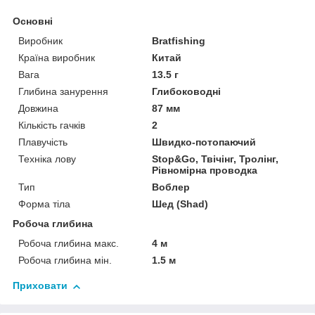
Основні
Виробник
Bratfishing
Країна виробник
Китай
Вага
13.5 г
Глибина занурення
Глибоководні
Довжина
87 мм
Кількість гачків
2
Плавучість
Швидко-потопаючий
Техніка лову
Stop&Go, Твічінг, Тролінг,
Рівномірна проводка
Тип
Воблер
Форма тіла
Шед (Shad)
Робоча глибина
Робоча глибина макс.
4 м
Робоча глибина мін.
1.5 м
Приховати