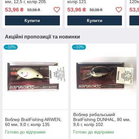
мм, 12,5 г, колір 205
колір 121
120м
загл
53,96
53,96
53,
₴
₴
59,96 ₴
59,96 ₴
колі
Купити
Купити
Акційні пропозиції та новинки
–10%
–10%
Воблер рибальський
Воблер BratFishing ARWEN,
BratFishing DUNHAL, 80 мм,
60 мм, 9,0 г, колір 135
9,6 г, колір 102
Готово до відправки
Готово до відправки