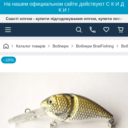
На нашем официальном сайте действуют С К И Д
К И !
Снасті оптом - купити підгодовування оптом, купити поплав
Каталог товарів
Воблери
Воблери BratFishing
Воб
–10%