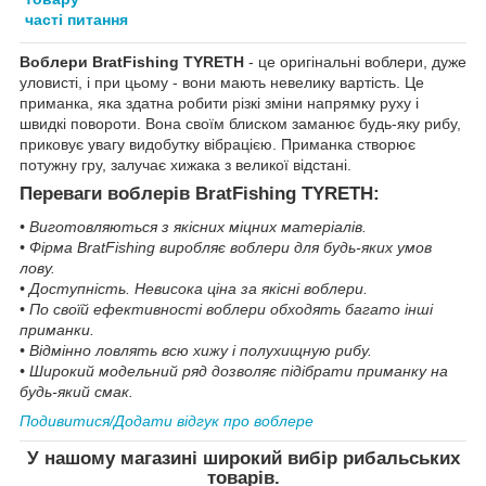
часті питання
Воблери BratFishing TYRETH
- це оригінальні воблери, дуже
уловисті, і при цьому - вони мають невелику вартість. Це
приманка, яка здатна робити різкі зміни напрямку руху і
швидкі повороти. Вона своїм блиском заманює будь-яку рибу,
приковує увагу видобутку вібрацією. Приманка створює
потужну гру, залучає хижака з великої відстані.
Переваги воблерів BratFishing TYRETH:
• Виготовляються з якісних міцних матеріалів.
• Фірма BratFishing виробляє воблери для будь-яких умов
лову.
• Доступність. Невисока ціна за якісні воблери.
• По своїй ефективності воблери обходять багато інші
приманки.
• Відмінно ловлять всю хижу і полухищную рибу.
• Широкий модельний ряд дозволяє підібрати приманку на
будь-який смак.
Подивитися/Додати відгук про воблере
У нашому магазині широкий вибір рибальських
товарів.