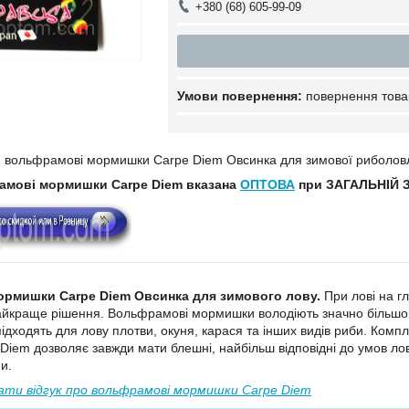
+380 (68) 605-99-09
повернення това
 вольфрамові мормишки Carpe Diem Овсинка для зимової риболовлі 
рамові
мормишки
Carpe Diem
вказана
ОПТОВА
при ЗАГАЛЬНІЙ ЗА
рмишки Carpe Diem Овсинка для зимового лову.
При лові на г
йкраще рішення. Вольфрамові мормишки володіють значно більшою в
підходять для лову плотви, окуня, карася та інших видів риби. Ко
iem дозволяє завжди мати блешні, найбільш відповідні до умов л
и.
ти відгук про
вольфрамові мормишки
Carpe Diem