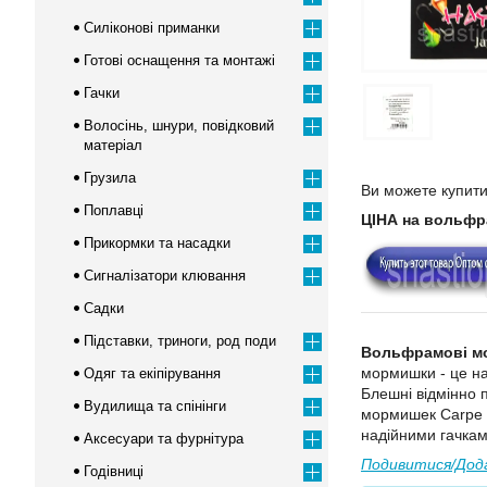
Силіконові приманки
Готові оснащення та монтажі
Гачки
Волосінь, шнури, повідковий
матеріал
Грузила
Ви можете купити
Поплавці
ЦІНА на вольф
Прикормки та насадки
Сигналізатори клювання
Садки
Підставки, триноги, род поди
Вольфрамові мо
мормишки - це на
Одяг та екіпірування
Блешні відмінно 
Вудилища та спінінги
мормишек Carpe D
надійними гачкам
Аксесуари та фурнітура
Подивитися/Дода
Годівниці