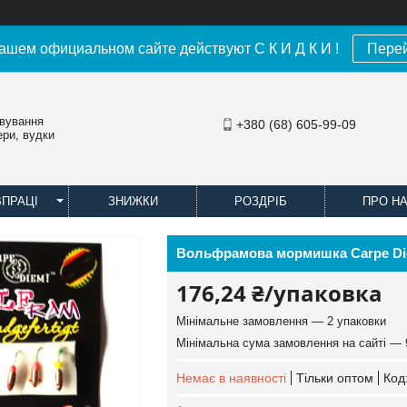
ашем официальном сайте действуют С К И Д К И !
Пере
овування
+380 (68) 605-99-09
ери, вудки
ВПРАЦІ
ЗНИЖКИ
РОЗДРІБ
ПРО Н
Вольфрамова мормишка Carpe Die
176,24 ₴/упаковка
Мінімальне замовлення — 2 упаковки
Мінімальна сума замовлення на сайті — 
Немає в наявності
Тільки оптом
Код