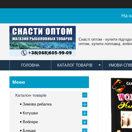
На н
Снасті оптом - купити підгод
оптом, купити поплавці, вобл
ГОЛОВНА
КАТАЛОГ ТОВАРІВ
УМОВИ СПІ
Каталон товарів
Зимова рибалка
Котушки
Воблери
Блешні