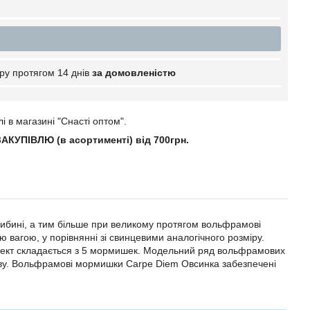
ру протягом 14 днів
за домовленістю
в магазині "Снасті оптом".
КУПІВЛЮ (в асортименті) від 700грн.
либині, а тим більше при великому протягом вольфрамові
агою, у порівнянні зі свинцевими аналогічного розміру.
мплект складається з 5 мормишек. Модельний ряд вольфрамових
ову. Вольфрамові мормишки Carpe Diem Овсинка забезпечені