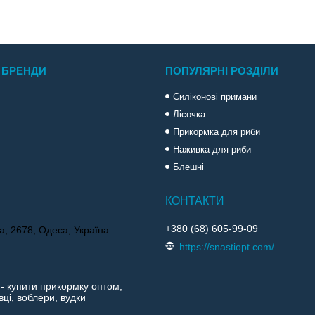
 БРЕНДИ
ПОПУЛЯРНІ РОЗДІЛИ
Силіконові примани
Лісочка
Прикормка для риби
Наживка для риби
Блешні
+380 (68) 605-99-09
а, 2678, Одеса, Україна
https://snastiopt.com/
 - купити прикормку оптом,
ці, воблери, вудки