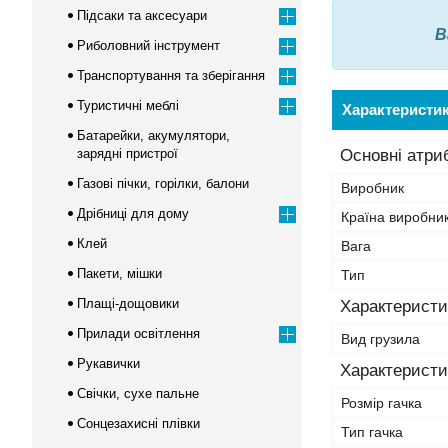
Підсаки та аксесуари
В
Риболовний інструмент
Транспортування та зберігання
Туристичні меблі
Характеристи
Батарейки, акумулятори,
зарядні пристрої
Основні атри
Газові пічки, горілки, балони
Виробник
Дрібниці для дому
Країна виробни
Клей
Вага
Пакети, мішки
Тип
Плащі-дощовики
Характеристи
Прилади освітлення
Вид грузила
Рукавички
Характеристи
Свічки, сухе пальне
Розмір гачка
Сонцезахисні плівки
Тип гачка