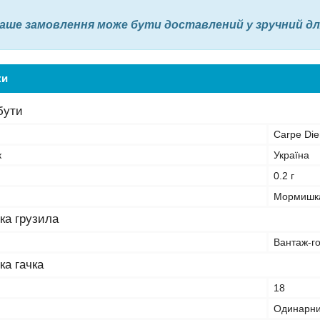
аше замовлення може бути доставлений у зручний для В
ки
бути
Carpe Di
к
Україна
0.2 г
Мормишк
ка грузила
Вантаж-г
ка гачка
18
Одинарн