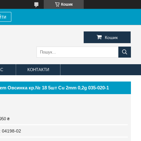
Кошик
йти
Кошик
АС
КОНТАКТИ
m Овсинка кр.№ 18 5шт Cu 2mm 0,2g 035-020-1
950 ₴
:
04198-02