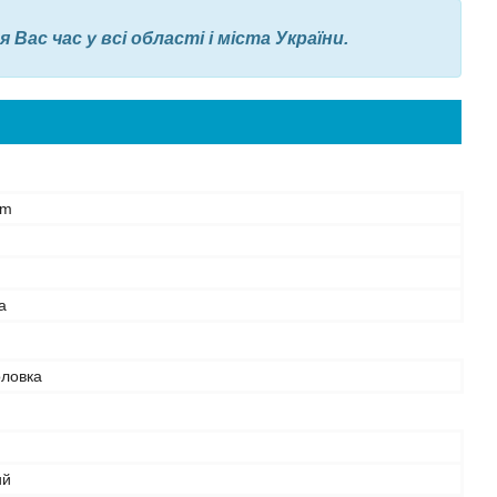
ас час у всі області і міста України.
em
а
оловка
ий