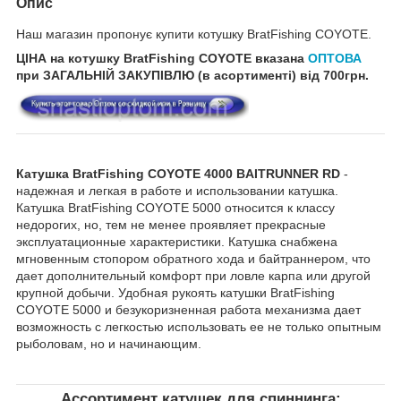
Опис
Наш магазин пропонує купити котушку BratFishing COYOTE.
ЦІНА на котушку BratFishing COYOTE
вказана
ОПТОВА
при ЗАГАЛЬНІЙ ЗАКУПІВЛЮ (в асортименті) від 700грн.
Катушка BratFishing COYOTE 4000 BAITRUNNER RD
-
надежная и легкая в работе и использовании катушка.
Катушка BratFishing COYOTE 5000 относится к классу
недорогих, но, тем не менее проявляет прекрасные
эксплуатационные характеристики. Катушка снабжена
мгновенным стопором обратного хода и байтраннером, что
дает дополнительный комфорт при ловле карпа или другой
крупной добычи. Удобная рукоять катушки BratFishing
COYOTE 5000 и безукоризненная работа механизма дает
возможность с легкостью использовать ее не только опытным
рыболовам, но и начинающим.
Ассортимент катушек для спиннинга: