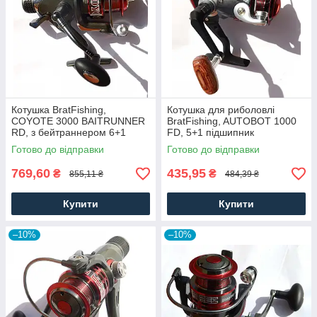
Котушка BratFishing,
Котушка для риболовлі
COYOTE 3000 BAITRUNNER
BratFishing, AUTOBOT 1000
RD, з бейтраннером 6+1
FD, 5+1 підшипник
підшипник
Готово до відправки
Готово до відправки
769,60
435,95
₴
₴
855,11 ₴
484,39 ₴
Купити
Купити
–10%
–10%