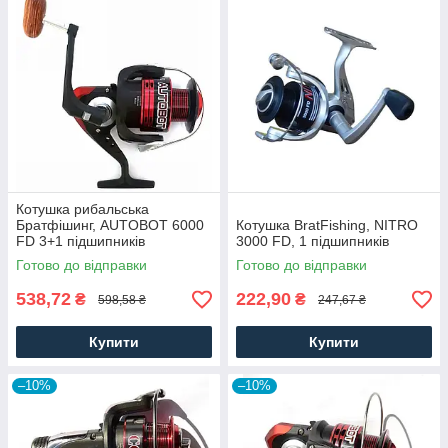
Котушка рибальська
Братфішинг, AUTOBOT 6000
Котушка BratFishing, NITRO
FD 3+1 підшипників
3000 FD, 1 підшипників
Готово до відправки
Готово до відправки
538,72
222,90
₴
₴
598,58 ₴
247,67 ₴
Купити
Купити
–10%
–10%