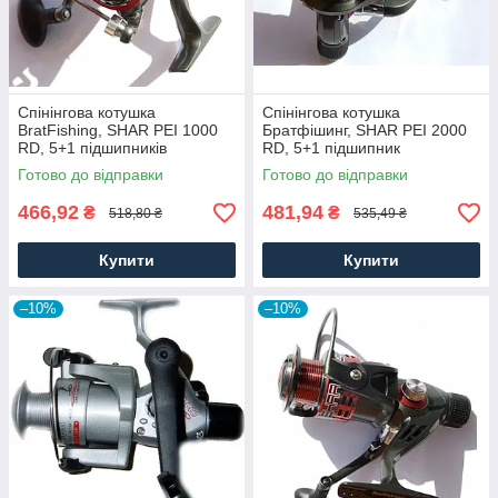
Спінінгова котушка
Спінінгова котушка
BratFishing, SHAR PEI 1000
Братфішинг, SHAR PEI 2000
RD, 5+1 підшипників
RD, 5+1 підшипник
Готово до відправки
Готово до відправки
466,92
481,94
₴
₴
518,80 ₴
535,49 ₴
Купити
Купити
–10%
–10%