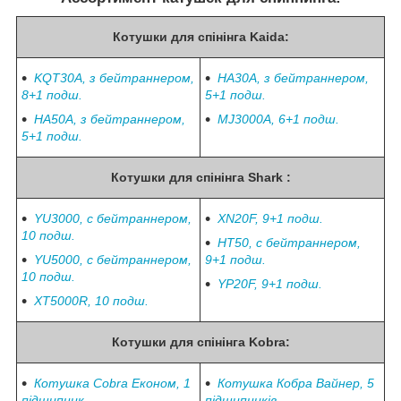
Котушки для спінінга Kaida:
KQT30A, з бейтраннером,
HA30A, з бейтраннером,
8+1 подш.
5+1 подш.
HA50A, з бейтраннером,
MJ3000A, 6+1 подш.
5+1 подш.
Котушки для спінінга Shark :
YU3000, c бейтраннером,
XN20F, 9+1
подш.
10 подш.
HT50, c бейтраннером,
YU5000, c бейтраннером,
9+1
подш.
10
подш.
YP20F, 9+1 подш.
XT5000R, 10
подш.
Котушки для спінінга Kobra:
Котушка Cobra Економ, 1
Котушка Кобра Вайнер, 5
підшипник
підшипників