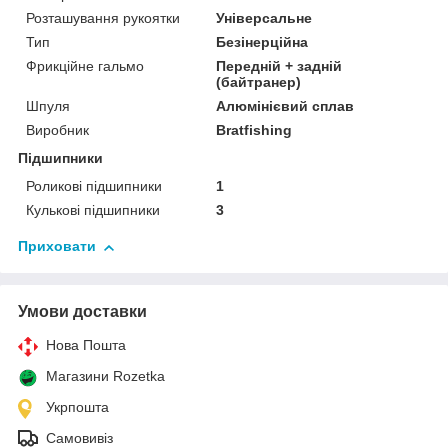
Розташування рукоятки
Універсальне
Тип
Безінерційна
Фрикційне гальмо
Передній + задній
(байтранер)
Шпуля
Алюмінієвий сплав
Виробник
Bratfishing
Підшипники
Роликові підшипники
1
Кулькові підшипники
3
Приховати
Умови доставки
Нова Пошта
Магазини Rozetka
Укрпошта
Самовивіз