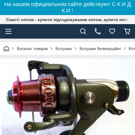
На нашем официальном сайте действуют С К И Д
К И !
Снасті оптом - купити підгодовування оптом, купити поплав
Каталог товарів
Котушки
Котушки безінерційні
Ко