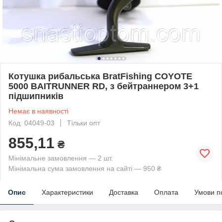
Котушка рибальська BratFishing COYOTE
5000 BAITRUNNER RD, з бейтраннером 3+1
підшипників
Немає в наявності
Код: 04049-03
Тільки опт
855,11
₴
Мінімальне замовлення — 2 шт.
Мінімальна сума замовлення на сайті — 950 ₴
Опис
Характеристики
Доставка
Оплата
Умови п