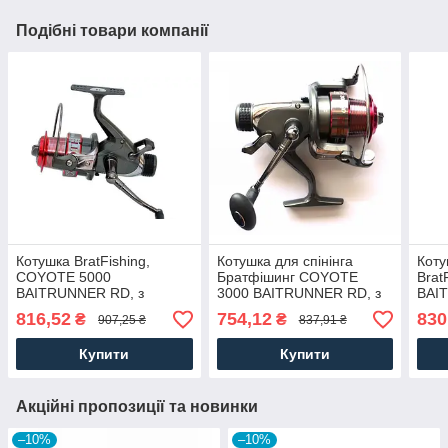
Подібні товари компанії
Котушка BratFishing,
Котушка для спінінга
Коту
COYOTE 5000
Братфішинг COYOTE
Brat
BAITRUNNER RD, з
3000 BAITRUNNER RD, з
BAI
бейтраннером 6+1
бейтраннером 3+1
бей
816,52
754,12
830
₴
₴
907,25 ₴
837,91 ₴
підшипників
підшипників
підш
Купити
Купити
Акційні пропозиції та новинки
–10%
–10%