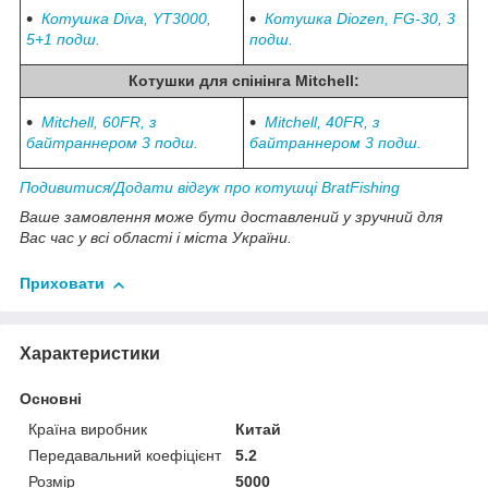
Котушка Diva, YT3000,
Котушка Diozen, FG-30, 3
5+1 подш.
подш.
Котушки для спінінга
Mitchell
:
Mitchell, 60FR, з
Mitchell, 40FR, з
байтраннером 3 подш.
байтраннером 3 подш.
Подивитися/Додати відгук про котушці BratFishing
Ваше замовлення може бути доставлений у зручний для
Вас час у всі області і міста України.
Приховати
Характеристики
Основні
Країна виробник
Китай
Передавальний коефіцієнт
5.2
Розмір
5000